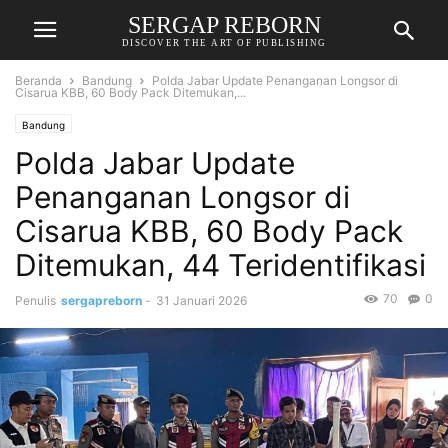
SERGAP REBORN
DISCOVER THE ART OF PUBLISHING
Beranda
Bandung
Polda Jabar Update Penanganan Longsor di
Cisarua KBB, 60 Body Pack Ditemukan,...
Bandung
Polda Jabar Update
Penanganan Longsor di
Cisarua KBB, 60 Body Pack
Ditemukan, 44 Teridentifikasi
70
0
Penulis
sergapreborn
-
31 Januari 2026