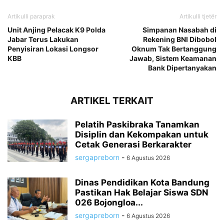
Artikulli paraprak
Artikulli tjetër
Unit Anjing Pelacak K9 Polda
Simpanan Nasabah di
Jabar Terus Lakukan
Rekening BNI Dibobol
Penyisiran Lokasi Longsor
Oknum Tak Bertanggung
KBB
Jawab, Sistem Keamanan
Bank Dipertanyakan
ARTIKEL TERKAIT
Pelatih Paskibraka Tanamkan
Disiplin dan Kekompakan untuk
Cetak Generasi Berkarakter
sergapreborn
-
6 Agustus 2026
Dinas Pendidikan Kota Bandung
Pastikan Hak Belajar Siswa SDN
026 Bojongloa...
sergapreborn
-
6 Agustus 2026