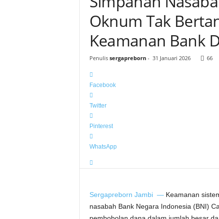
Simpanan Nasabah
Oknum Tak Bertan
Keamanan Bank D
Penulis
sergapreborn
-
31 Januari 2026
66
Facebook
Twitter
Pinterest
WhatsApp
Sergapreborn
Jambi —
Keamanan sistem 
nasabah Bank Negara Indonesia (BNI) 
pembobolan dana dalam jumlah besar dari