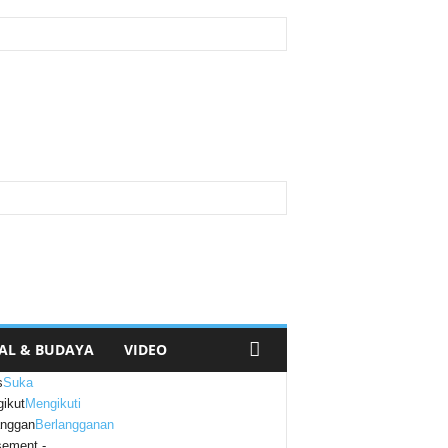
AL & BUDAYA
VIDEO
s
Suka
ikut
Mengikuti
anggan
Berlangganan
sement -