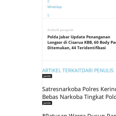
WhatsApp
Artikulli paraprak
Polda Jabar Update Penanganan
Longsor di Cisarua KBB, 60 Body Pa
Ditemukan, 44 Teridentifikasi
ARTIKEL TERKAIT
DARI PENULIS
Jambi
Satresnarkoba Polres Kerin
Bebas Narkoba Tingkat Pol
Jambi
*Ratusan Warga Dusun Rant