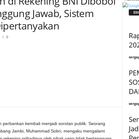
 di Rekening BNI Dibobol
ggung Jawab, Sistem
EDI
ipertanyakan
Ra
0
20
serga
PE
SO
DA
serga
Sem
perbankan kembali menjadi sorotan publik. Seorang
Jad
Cabang Jambi, Muhammad Sobri, mengaku mengalami
Pe
 rekening pribadinya oleh pihak yang tidak bertanggung