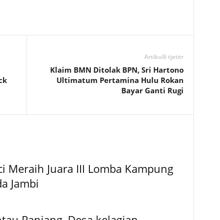
Artikulli tjetër
Klaim BMN Ditolak BPN, Sri Hartono
ck
Ultimatum Pertamina Hulu Rokan
Bayar Ganti Rugi
ci Meraih Juara III Lomba Kampung
da Jambi
au Panjang, Desa kelagian