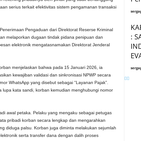
aan serius terkait efektivitas sistem pengamanan transaksi
serga
KA
Penerimaan Pengaduan dari Direktorat Reserse Kriminal
: 
ban melaporkan dugaan tindak pidana penipuan dan
IN
pesan elektronik mengatasnamakan Direktorat Jenderal
EV
orban menjelaskan bahwa pada 15 Januari 2026, ia
serga
ikan kewajiban validasi dan sinkronisasi NPWP secara
mor WhatsApp yang disebut sebagai “Layanan Pajak”.
a lupa kata sandi, korban kemudian menghubungi nomor
jadi awal petaka. Pelaku yang mengaku sebagai petugas
data pribadi korban secara lengkap dan mengarahkan
g diduga palsu. Korban juga diminta melakukan sejumlah
ektronik serta transfer dana dengan dalih proses