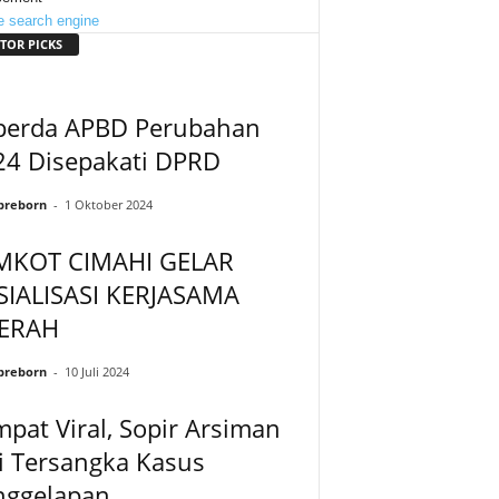
TOR PICKS
perda APBD Perubahan
24 Disepakati DPRD
preborn
-
1 Oktober 2024
MKOT CIMAHI GELAR
SIALISASI KERJASAMA
ERAH
preborn
-
10 Juli 2024
pat Viral, Sopir Arsiman
i Tersangka Kasus
nggelapan