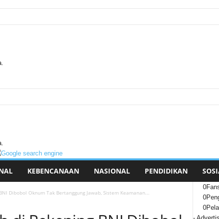
a.
a.
NAL
KEBENCANAAN
NASIONAL
PENDIDIKAN
SOSI
0
Fan
BNI Dibobol Oknum Tak Bertanggung Jawab, Sistem Keamanan...
0
Peng
0
Pel
- Adverti