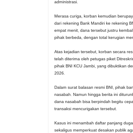
administrasi.
Merasa curiga, korban kemudian berup
dari rekening Bank Mandiri ke rekening B
empat menit, dana tersebut justru kemba
pihak berbeda, dengan total kerugian men
Atas kejadian tersebut, korban secara re
telah diterima oleh petugas piket Ditres
pihak BNI KCU Jambi, yang dibuktikan de
2026.
Dalam surat balasan resmi BNI, pihak b
nasabah. Namun hingga berita ini ditur
dana nasabah bisa berpindah begitu cep
transaksi mencurigakan tersebut.
Kasus ini menambah daftar panjang duga
sekaligus memperkuat desakan publik agar 