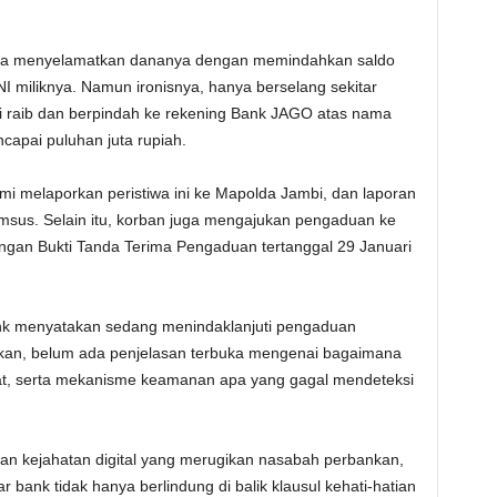
aya menyelamatkan dananya dengan memindahkan saldo
NI miliknya. Namun ironisnya, hanya berselang sekitar
li raib dan berpindah ke rekening Bank JAGO atas nama
capai puluhan juta rupiah.
smi melaporkan peristiwa ini ke Mapolda Jambi, dan laporan
krimsus. Selain itu, korban juga mengajukan pengaduan ke
ngan Bukti Tanda Terima Pengaduan tertanggal 29 Januari
ank menyatakan sedang menindaklanjuti pengaduan
unkan, belum ada penjelasan terbuka mengenai bagaimana
at, serta mekanisme keamanan apa yang gagal mendeteksi
an kejahatan digital yang merugikan nasabah perbankan,
bank tidak hanya berlindung di balik klausul kehati-hatian