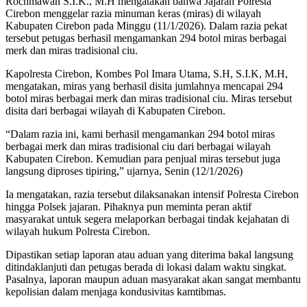
Rochmawan S.I.K., M.H mengatakan bahwa Jajaran Polresta
Cirebon menggelar razia minuman keras (miras) di wilayah
Kabupaten Cirebon pada Minggu (11/1/2026). Dalam razia pekat
tersebut petugas berhasil mengamankan 294 botol miras berbagai
merk dan miras tradisional ciu.
Kapolresta Cirebon, Kombes Pol Imara Utama, S.H, S.I.K, M.H,
mengatakan, miras yang berhasil disita jumlahnya mencapai 294
botol miras berbagai merk dan miras tradisional ciu. Miras tersebut
disita dari berbagai wilayah di Kabupaten Cirebon.
“Dalam razia ini, kami berhasil mengamankan 294 botol miras
berbagai merk dan miras tradisional ciu dari berbagai wilayah
Kabupaten Cirebon. Kemudian para penjual miras tersebut juga
langsung diproses tipiring,” ujarnya, Senin (12/1/2026)
Ia mengatakan, razia tersebut dilaksanakan intensif Polresta Cirebon
hingga Polsek jajaran. Pihaknya pun meminta peran aktif
masyarakat untuk segera melaporkan berbagai tindak kejahatan di
wilayah hukum Polresta Cirebon.
Dipastikan setiap laporan atau aduan yang diterima bakal langsung
ditindaklanjuti dan petugas berada di lokasi dalam waktu singkat.
Pasalnya, laporan maupun aduan masyarakat akan sangat membantu
kepolisian dalam menjaga kondusivitas kamtibmas.