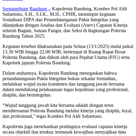
Sergapreborn
Bandung –
Kapolresta Bandung, Kombes Pol Aldi
Subartono, S.H., S.I.K., M.H., CPHR, memimpin kegiatan
Sosialisasi DIPA dan Penandatanganan Pakta Integritas yang
dilanjutkan dengan Analisa dan Evaluasi (Anev) Capaian Kinerja
seluruh Bagian, Satuan Fungsi, dan Seksi di lingkungan Polresta
Bandung Tahun 2025.
Kegiatan tersebut dilaksanakan pada Selasa (13/1/2025) mulai pukul
13.30 WIB hingga 22.00 WIB, bertempat di Ruang Rapat Besar
Polresta Bandung, dan diikuti oleh para Pejabat Utama (PJU) serta
Kapolsek jajaran Polresta Bandung.
Dalam arahannya, Kapolresta Bandung menegaskan bahwa
penandatanganan Pakta Integritas bukan sekadar formalitas,
melainkan wujud nyata komitmen dan tanggung jawab bersama
dalam mendukung pelaksanaan tugas kepolisian yang profesional,
disiplin, dan berintegritas.
“Wujud tanggung jawab kita bersama adalah dengan terus
membersamai Polresta Bandung melalui kinerja yang disiplin, loyal,
dan profesional,” tegas Kombes Pol Aldi Subartono.
Kapolresta juga menekankan pentingnya evaluasi capaian kinerja
secara objektif dan terukur, termasuk kewajiban menyajikan data