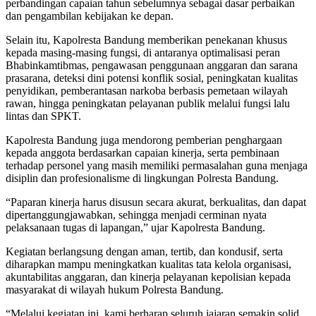
perbandingan capaian tahun sebelumnya sebagai dasar perbaikan
dan pengambilan kebijakan ke depan.
Selain itu, Kapolresta Bandung memberikan penekanan khusus
kepada masing-masing fungsi, di antaranya optimalisasi peran
Bhabinkamtibmas, pengawasan penggunaan anggaran dan sarana
prasarana, deteksi dini potensi konflik sosial, peningkatan kualitas
penyidikan, pemberantasan narkoba berbasis pemetaan wilayah
rawan, hingga peningkatan pelayanan publik melalui fungsi lalu
lintas dan SPKT.
Kapolresta Bandung juga mendorong pemberian penghargaan
kepada anggota berdasarkan capaian kinerja, serta pembinaan
terhadap personel yang masih memiliki permasalahan guna menjaga
disiplin dan profesionalisme di lingkungan Polresta Bandung.
“Paparan kinerja harus disusun secara akurat, berkualitas, dan dapat
dipertanggungjawabkan, sehingga menjadi cerminan nyata
pelaksanaan tugas di lapangan,” ujar Kapolresta Bandung.
Kegiatan berlangsung dengan aman, tertib, dan kondusif, serta
diharapkan mampu meningkatkan kualitas tata kelola organisasi,
akuntabilitas anggaran, dan kinerja pelayanan kepolisian kepada
masyarakat di wilayah hukum Polresta Bandung.
“Melalui kegiatan ini, kami berharap seluruh jajaran semakin solid,