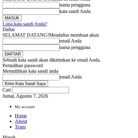
nama pengguna
kata sandi Anda
Lupa kata sandi Anda?
Daftar
SELAMAT DATANG!
Mendaftar membuat akun
email Anda
nama pengguna
Sebuah kata sandi akan dikirimkan ke email Anda.
Pemulihan password
Memulihkan kata sandi anda
email Anda
Cari
Jumat, Agustus 7, 2026
My account
Home
About
Team
Masuk