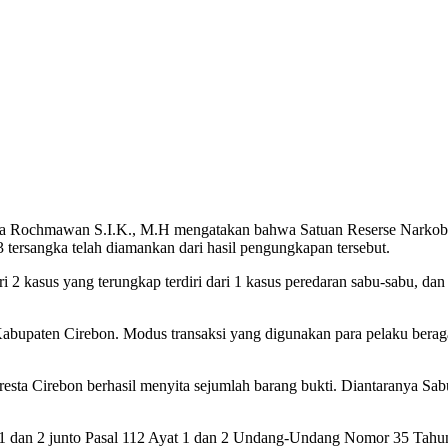
 Rochmawan S.I.K., M.H mengatakan bahwa Satuan Reserse Narkoba P
 tersangka telah diamankan dari hasil pengungkapan tersebut.
 kasus yang terungkap terdiri dari 1 kasus peredaran sabu-sabu, dan 1
bupaten Cirebon. Modus transaksi yang digunakan para pelaku beragam
resta Cirebon berhasil menyita sejumlah barang bukti. Diantaranya Sab
yat 1 dan 2 junto Pasal 112 Ayat 1 dan 2 Undang-Undang Nomor 35 Ta