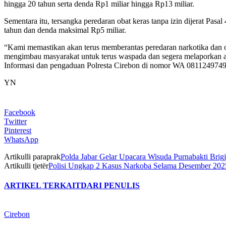
hingga 20 tahun serta denda Rp1 miliar hingga Rp13 miliar.
Sementara itu, tersangka peredaran obat keras tanpa izin dijerat P
tahun dan denda maksimal Rp5 miliar.
“Kami memastikan akan terus memberantas peredaran narkotika dan o
mengimbau masyarakat untuk terus waspada dan segera melaporkan ap
Informasi dan pengaduan Polresta Cirebon di nomor WA 0811249749
YN
Facebook
Twitter
Pinterest
WhatsApp
Artikulli paraprak
Polda Jabar Gelar Upacara Wisuda Purnabakti Brig
Artikulli tjetër
Polisi Ungkap 2 Kasus Narkoba Selama Desember 202
ARTIKEL TERKAIT
DARI PENULIS
Cirebon