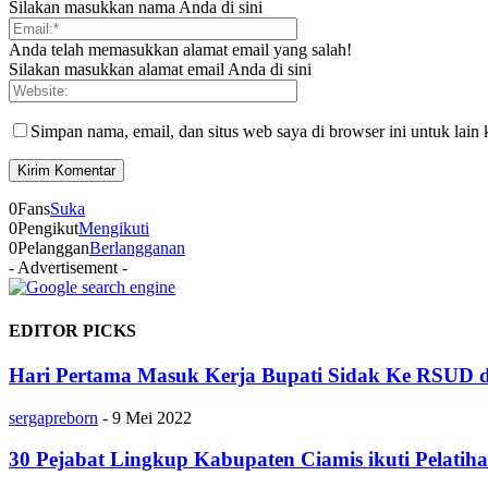
Silakan masukkan nama Anda di sini
Anda telah memasukkan alamat email yang salah!
Silakan masukkan alamat email Anda di sini
Simpan nama, email, dan situs web saya di browser ini untuk lain 
0
Fans
Suka
0
Pengikut
Mengikuti
0
Pelanggan
Berlangganan
- Advertisement -
EDITOR PICKS
Hari Pertama Masuk Kerja Bupati Sidak Ke RSUD d
sergapreborn
-
9 Mei 2022
30 Pejabat Lingkup Kabupaten Ciamis ikuti Pelatiha