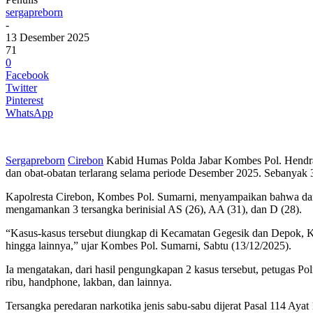
sergapreborn
-
13 Desember 2025
71
0
Facebook
Twitter
Pinterest
WhatsApp
Sergapreborn
Cirebon
Kabid Humas Polda Jabar Kombes Pol. Hendra
dan obat-obatan terlarang selama periode Desember 2025. Sebanyak 3
Kapolresta Cirebon, Kombes Pol. Sumarni, menyampaikan bahwa dari 2
mengamankan 3 tersangka berinisial AS (26), AA (31), dan D (28).
“Kasus-kasus tersebut diungkap di Kecamatan Gegesik dan Depok, Ka
hingga lainnya,” ujar Kombes Pol. Sumarni, Sabtu (13/12/2025).
Ia mengatakan, dari hasil pengungkapan 2 kasus tersebut, petugas Pol
ribu, handphone, lakban, dan lainnya.
Tersangka peredaran narkotika jenis sabu-sabu dijerat Pasal 114 A