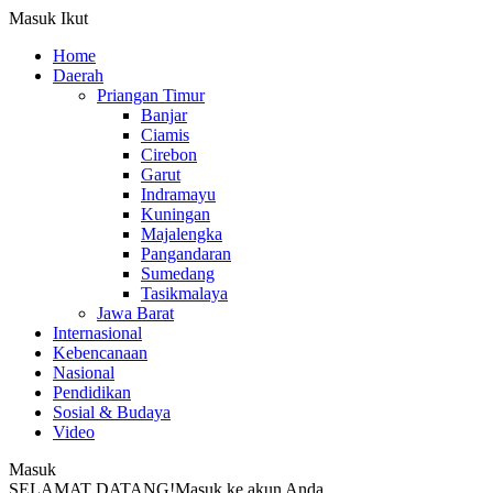
Masuk
Ikut
Home
Daerah
Priangan Timur
Banjar
Ciamis
Cirebon
Garut
Indramayu
Kuningan
Majalengka
Pangandaran
Sumedang
Tasikmalaya
Jawa Barat
Internasional
Kebencanaan
Nasional
Pendidikan
Sosial & Budaya
Video
Masuk
SELAMAT DATANG!
Masuk ke akun Anda