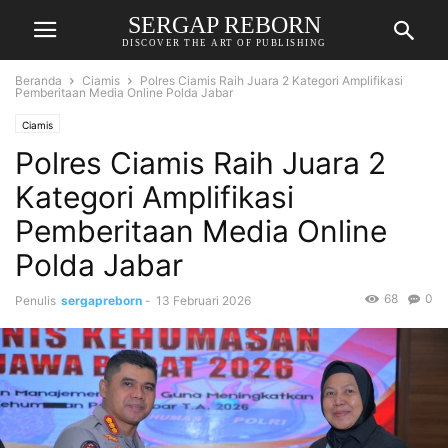
SERGAP REBORN
DISCOVER THE ART OF PUBLISHING
Beranda
Ciamis
Polres Ciamis Raih Juara 2 Kategori Amplifikasi
Pemberitaan Media Online Polda Jabar
Ciamis
Polres Ciamis Raih Juara 2
Kategori Amplifikasi
Pemberitaan Media Online
Polda Jabar
68
0
Penulis
sergapreborn
-
13 Februari 2026