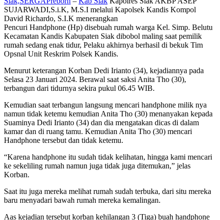
Siak,SERGAPreborn
–
Kab Siak
Kapolres Siak AKBP ASEP
SUJARWADI,S.i.K, M.S.I melalui Kapolsek Kandis Kompol
David Richardo, S.I.K menerangkan
Pencuri Handphone (Hp) disebuah rumah warga Kel. Simp. Belutu
Kecamatan Kandis Kabupaten Siak dibobol maling saat pemilik
rumah sedang enak tidur, Pelaku akhirnya berhasil di bekuk Tim
Opsnal Unit Reskrim Polsek Kandis.
Menurut keterangan Korban Dedi Irianto (34), kejadiannya pada
Selasa 23 Januari 2024. Berawal saat saksi Anita Tho (30),
terbangun dari tidurnya sekira pukul 06.45 WIB.
Kemudian saat terbangun langsung mencari handphone milik nya
namun tidak ketemu kemudian Anita Tho (30) menanyakan kepada
Suaminya Dedi Irianto (34) dan dia mengatakan dicas di dalam
kamar dan di ruang tamu. Kemudian Anita Tho (30) mencari
Handphone tersebut dan tidak ketemu.
“Karena handphone itu sudah tidak kelihatan, hingga kami mencari
ke sekeliling rumah namun juga tidak juga ditemukan,” jelas
Korban.
Saat itu juga mereka melihat rumah sudah terbuka, dari situ mereka
baru menyadari bawah rumah mereka kemalingan.
Aas kejadian tersebut korban kehilangan 3 (Tiga) buah handphone