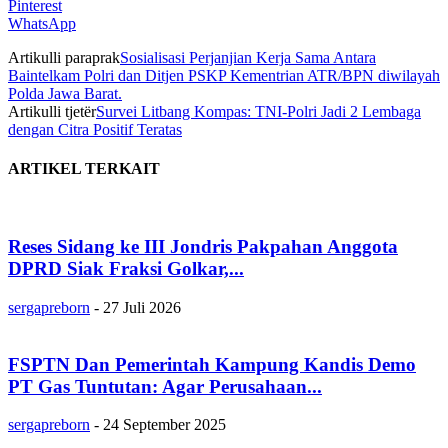
Pinterest
WhatsApp
Artikulli paraprak
Sosialisasi Perjanjian Kerja Sama Antara
Baintelkam Polri dan Ditjen PSKP Kementrian ATR/BPN diwilayah
Polda Jawa Barat.
Artikulli tjetër
Survei Litbang Kompas: TNI-Polri Jadi 2 Lembaga
dengan Citra Positif Teratas
ARTIKEL TERKAIT
Reses Sidang ke III Jondris Pakpahan Anggota
DPRD Siak Fraksi Golkar,...
sergapreborn
-
27 Juli 2026
FSPTN Dan Pemerintah Kampung Kandis Demo
PT Gas Tuntutan: Agar Perusahaan...
sergapreborn
-
24 September 2025