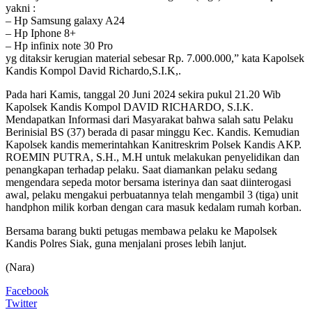
yakni :
– Hp Samsung galaxy A24
– Hp Iphone 8+
– Hp infinix note 30 Pro
yg ditaksir kerugian material sebesar Rp. 7.000.000,” kata Kapolsek
Kandis Kompol David Richardo,S.I.K,.
Pada hari Kamis, tanggal 20 Juni 2024 sekira pukul 21.20 Wib
Kapolsek Kandis Kompol DAVID RICHARDO, S.I.K.
Mendapatkan Informasi dari Masyarakat bahwa salah satu Pelaku
Berinisial BS (37) berada di pasar minggu Kec. Kandis. Kemudian
Kapolsek kandis memerintahkan Kanitreskrim Polsek Kandis AKP.
ROEMIN PUTRA, S.H., M.H untuk melakukan penyelidikan dan
penangkapan terhadap pelaku. Saat diamankan pelaku sedang
mengendara sepeda motor bersama isterinya dan saat diinterogasi
awal, pelaku mengakui perbuatannya telah mengambil 3 (tiga) unit
handphon milik korban dengan cara masuk kedalam rumah korban.
Bersama barang bukti petugas membawa pelaku ke Mapolsek
Kandis Polres Siak, guna menjalani proses lebih lanjut.
(Nara)
Facebook
Twitter