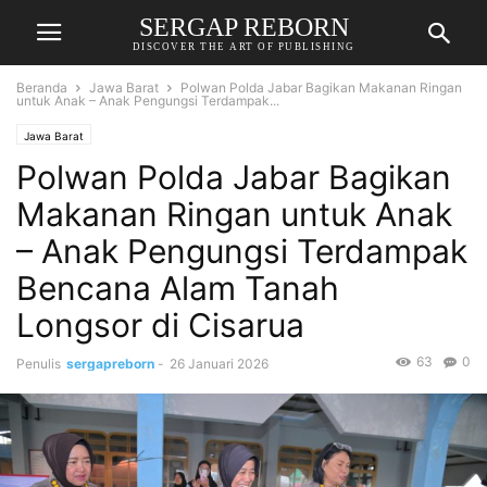
SERGAP REBORN
DISCOVER THE ART OF PUBLISHING
Beranda
Jawa Barat
Polwan Polda Jabar Bagikan Makanan Ringan
untuk Anak – Anak Pengungsi Terdampak...
Jawa Barat
Polwan Polda Jabar Bagikan
Makanan Ringan untuk Anak
– Anak Pengungsi Terdampak
Bencana Alam Tanah
Longsor di Cisarua
63
0
Penulis
sergapreborn
-
26 Januari 2026