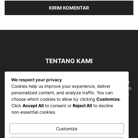
TENTANG KAMI
Sergapreborn merupakan sebuah Media Nasional yang
We respect your privacy
bergerak di ruang jurnalistik, sebagai entitas pemberian
Cookies help us improve your experience, deliver
ruang Publik, Media merupakan literasi mutlak diperlukan
personalized content, and analyze traffic. You can
sebagai kemampuan dasar berpikir kritis untuk hidup di
choose which cookies to allow by clicking
Customize
.
abad informasi.
Click
Accept All
to consent or
Reject All
to decline
non-essential cookies.
Hubungi kami:
contact@sergapreborn.id
Customize
IKUTI KAMI