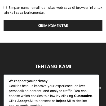
Simpan nama, email, dan situs web saya di browser ini untuk
lain kali saya berkomentar.
TENTANG KAMI
Sergapreborn merupakan sebuah Media Nasional yang
We respect your privacy
bergerak di ruang jurnalistik, sebagai entitas pemberian
Cookies help us improve your experience, deliver
ruang Publik, Media merupakan literasi mutlak diperlukan
personalized content, and analyze traffic. You can
sebagai kemampuan dasar berpikir kritis untuk hidup di
choose which cookies to allow by clicking
Customize
.
abad informasi.
Click
Accept All
to consent or
Reject All
to decline
non-essential cookies.