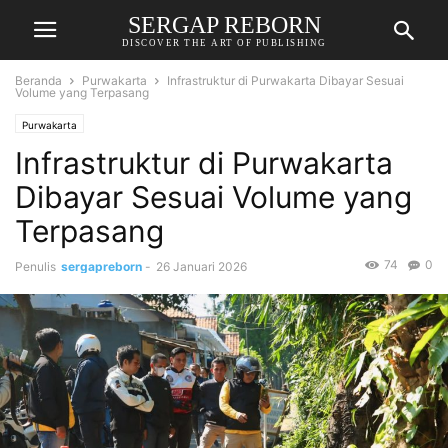
SERGAP REBORN
DISCOVER THE ART OF PUBLISHING
Beranda
Purwakarta
Infrastruktur di Purwakarta Dibayar Sesuai
Volume yang Terpasang
Purwakarta
Infrastruktur di Purwakarta
Dibayar Sesuai Volume yang
Terpasang
74
0
Penulis
sergapreborn
-
26 Januari 2026