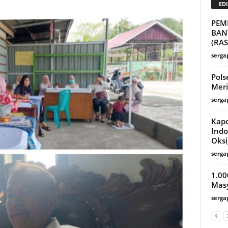
EDI
PEM
BAN
(RA
serga
Pols
Meri
serga
Kapo
Indo
Oks
serga
1.00
Mas
serga