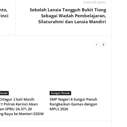
Artikulli tjetër
nto,
Sekolah Lansia Tangguh Bukit Tiong
inci
Sebagai Wadah Pembelajaran,
Silaturahmi dan Lansia Mandiri
Penuh
Sungai Penuh
itegur 2 kali Masih
SMP Negeri 8 Sungai Penuh
!! Polres Kerinci Akan
Rangkaikan Gamas dengan
an SPBU 24.371.20
MPLS 2026
ng Raya ke Menteri ESDM