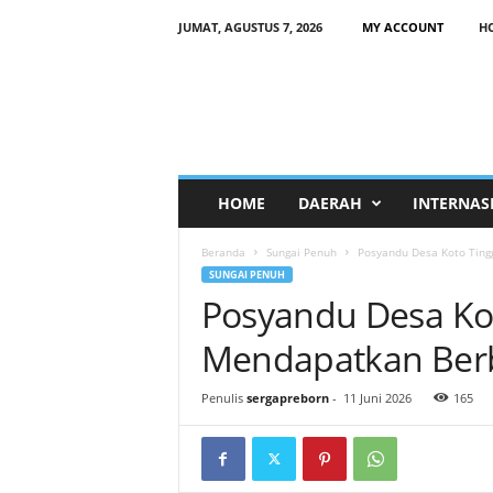
JUMAT, AGUSTUS 7, 2026
MY ACCOUNT
H
HOME
DAERAH
INTERNAS
Beranda
Sungai Penuh
Posyandu Desa Koto Ting
SUNGAI PENUH
Posyandu Desa Kot
Mendapatkan Berb
Penulis
sergapreborn
-
11 Juni 2026
165