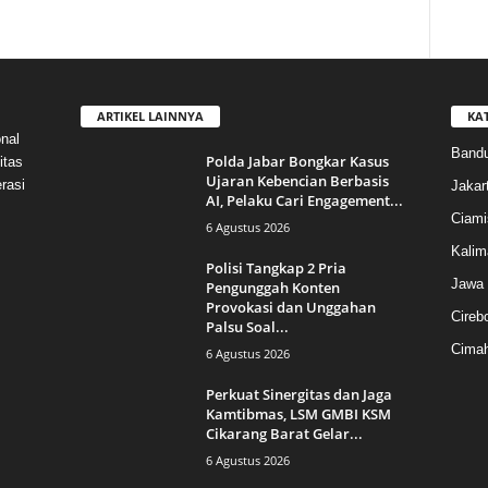
ARTIKEL LAINNYA
KA
nal
Band
Polda Jabar Bongkar Kasus
itas
Ujaran Kebencian Berbasis
rasi
Jakar
AI, Pelaku Cari Engagement...
Ciami
6 Agustus 2026
Kalim
Polisi Tangkap 2 Pria
Jawa 
Pengunggah Konten
Provokasi dan Unggahan
Cireb
Palsu Soal...
Cimah
6 Agustus 2026
Perkuat Sinergitas dan Jaga
Kamtibmas, LSM GMBI KSM
Cikarang Barat Gelar...
6 Agustus 2026