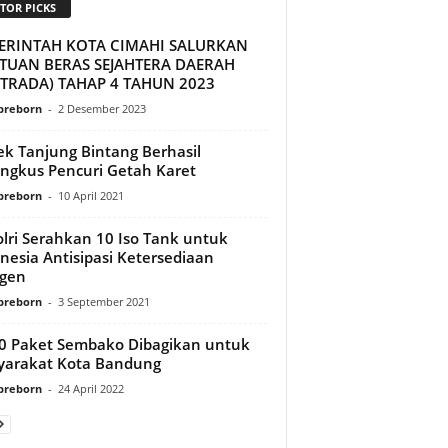
TOR PICKS
ERINTAH KOTA CIMAHI SALURKAN
TUAN BERAS SEJAHTERA DAERAH
STRADA) TAHAP 4 TAHUN 2023
preborn
-
2 Desember 2023
ek Tanjung Bintang Berhasil
ngkus Pencuri Getah Karet
preborn
-
10 April 2021
lri Serahkan 10 Iso Tank untuk
nesia Antisipasi Ketersediaan
igen
preborn
-
3 September 2021
0 Paket Sembako Dibagikan untuk
yarakat Kota Bandung
preborn
-
24 April 2022