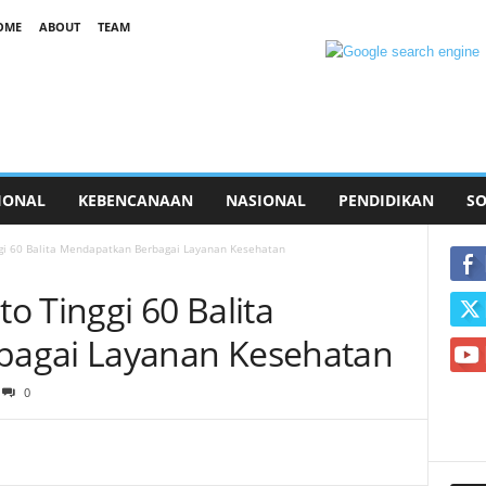
OME
ABOUT
TEAM
IONAL
KEBENCANAAN
NASIONAL
PENDIDIKAN
SO
gi 60 Balita Mendapatkan Berbagai Layanan Kesehatan
o Tinggi 60 Balita
agai Layanan Kesehatan
0