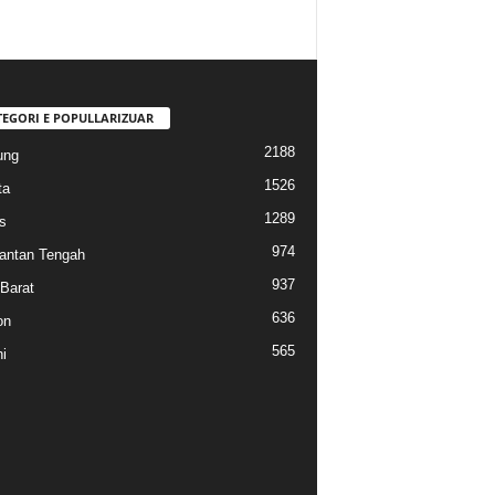
TEGORI E POPULLARIZUAR
2188
ung
1526
ta
1289
s
974
antan Tengah
937
Barat
636
on
565
i