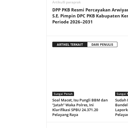
Artikulli paraprak
DPP PKB Resmi Percayakan Arwiya
S.E. Pimpin DPC PKB Kabupaten Ker
Periode 2026–2031
ARTIKEL TERKAIT
DARI PENULIS
Sungai Penuh
Sungai 
Soal Macet, Isu Pungli BBM dan
Sudah D
“Jatah” Waka Polres, Ini
Bandel 
Klarifikasi SPBU 24.371.20
Lapork
Pelayang Raya
Pelaya