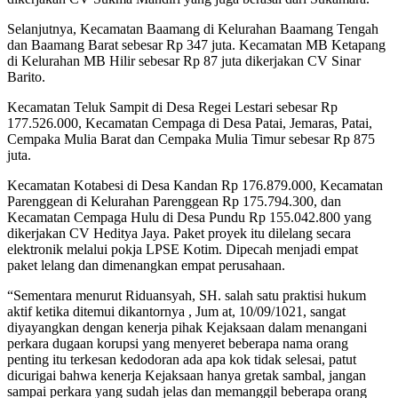
Selanjutnya, Kecamatan Baamang di Kelurahan Baamang Tengah
dan Baamang Barat sebesar Rp 347 juta. Kecamatan MB Ketapang
di Kelurahan MB Hilir sebesar Rp 87 juta dikerjakan CV Sinar
Barito.
Kecamatan Teluk Sampit di Desa Regei Lestari sebesar Rp
177.526.000, Kecamatan Cempaga di Desa Patai, Jemaras, Patai,
Cempaka Mulia Barat dan Cempaka Mulia Timur sebesar Rp 875
juta.
Kecamatan Kotabesi di Desa Kandan Rp 176.879.000, Kecamatan
Parenggean di Kelurahan Parenggean Rp 175.794.300, dan
Kecamatan Cempaga Hulu di Desa Pundu Rp 155.042.800 yang
dikerjakan CV Heditya Jaya. Paket proyek itu dilelang secara
elektronik melalui pokja LPSE Kotim. Dipecah menjadi empat
paket lelang dan dimenangkan empat perusahaan.
“Sementara menurut Riduansyah, SH. salah satu praktisi hukum
aktif ketika ditemui dikantornya , Jum at, 10/09/1021, sangat
diyayangkan dengan kenerja pihak Kejaksaan dalam menangani
perkara dugaan korupsi yang menyeret beberapa nama orang
penting itu terkesan kedodoran ada apa kok tidak selesai, patut
dicurigai bahwa kenerja Kejaksaan hanya gretak sambal, jangan
sampai perkara yang sudah jelas dan memanggil beberapa orang