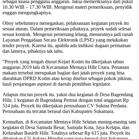
sebagai kuasa pengguna anggaran. Jaksa memeriksanya dari pukul
10.30 WIB – 17.30 WIB. Mengenai materi pemeriksaan, penyidik
enggan mengungkapnya.
Oboy sebelumnya menegaskan, pelaksanaan kegiatan proyek itu
sesuai aturan. Dalam pemeriksaan pihaknya, proyek sudah selesai
sesuai kontrak. Mengenai pemenang lelang, menurutnya jadi ranah
Layanan Pengadaan Secara Elektronik (LPSE) yang melakukan
tender proyek. Karena itu, apabila ada indikasi dugaan permainan
dan lainnya, pihaknya tak tahu.
“Proyek yang tengah diusut Kejari Kotim itu dikerjakan tahun
anggaran 2019 lalu di Kecamatan Mentaya Hilir Utara. Penataan
makam tersebut merupakan bagian dari jatah proyek yang bisa
diarahkan DPRD Kotim atau kerap disebut sebagai pokok pikiran,
hasil penjaringan aspirasi di daerah pemilihan legislator.
Adapun rincian proyek itu, yakni dua kegiatan di Desa Bagendang
Hilir, 1 kegiatan di Bagendang Permai dengan total anggaran Rp
524 juta. Proyek itu dikerjakan perusahaan CV Sukma Perdana.
Perusahaan itu tercatat berasal dari Kabupaten Sukamara.
Kemudian, di Kecamatan Mentaya Hilir Selatan masing-masing satu
kegiatan di Desa Samuda Besar, Samuda Kota, Jaya Kelapa, dan
Kelurahan Basirih Hilir. Totalnya sebesar Rp 615 juta. Proyek itu
dikerjakan CV Sukma Mandiri yang juga berasal dari Sukamara.