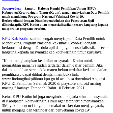
Sergapreborn
– Sampit – Kalteng
Komisi Pemilihan Umum (KPU)
Kabupaten Kotawaringin Timur (Kotim), tengah menyiapkan Data Pemilih
untuk mendukung Program Nasional Vaksinasi Covid-19.
Berkoordinasi dengan Dinas kependudukan dan Pencatatan Sipil
(Disdukcapil), KPU Kotim akan mensosialisasikan secara langsung kepada
masyarakat program tersebut.
KPU Kab Kotim
saat ini tengah menyiapkan Data Pemilih untuk
Mendukung Program Nasional Vaksinasi Covid-19 dengan
berkoordinsi dengan Disdukcapil dan juga mensosialisasikan secara
langsung kepada masyarakat kab kotawaringin timur kususnya.
“Kami mengharapkan keaktifan masyarakat Kotim untuk
memastikan namanya sudah terdaftar dalam daftar pemilih. Jika
dalam pemilihan serentak kemaren belum terdaftar kedalam daftar
pemilih,atau dapat dilihat dengan membuka link.
www.lindungihakpilihmu.kpu.go.id atau bisa download Aplikasi
KPU RI Pemilihan Serentak 2020 di playstore android masing
masing,” katanya Fathonah, Rabu 10 Februari 2021.
Ketua KPU Kotim ini juga mengimbau, kepada seluruh masyarakat
di Kabupaten Kotawaringin Timur agar tetap tertib menjalankan
3M, yakni mencuci tangan, memakai masker dan menjaga jarak,
untuk menjaga dan terhindar dari penyebaran covid 19”