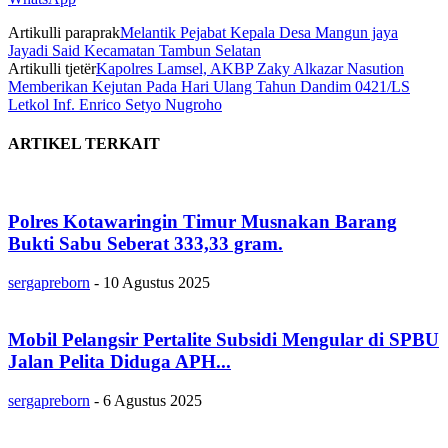
Artikulli paraprak
Melantik Pejabat Kepala Desa Mangun jaya
Jayadi Said Kecamatan Tambun Selatan
Artikulli tjetër
Kapolres Lamsel, AKBP Zaky Alkazar Nasution
Memberikan Kejutan Pada Hari Ulang Tahun Dandim 0421/LS
Letkol Inf. Enrico Setyo Nugroho
ARTIKEL TERKAIT
Polres Kotawaringin Timur Musnakan Barang
Bukti Sabu Seberat 333,33 gram.
sergapreborn
-
10 Agustus 2025
Mobil Pelangsir Pertalite Subsidi Mengular di SPBU
Jalan Pelita Diduga APH...
sergapreborn
-
6 Agustus 2025