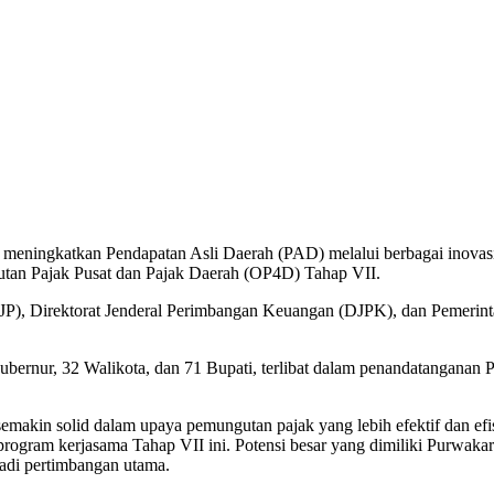
meningkatkan Pendapatan Asli Daerah (PAD) melalui berbagai inovasi 
utan Pajak Pusat dan Pajak Daerah (OP4D) Tahap VII.
P), Direktorat Jenderal Perimbangan Keuangan (DJPK), dan Pemerinta
ernur, 32 Walikota, dan 71 Bupati, terlibat dalam penandatanganan PKS 
makin solid dalam upaya pemungutan pajak yang lebih efektif dan efi
ogram kerjasama Tahap VII ini. Potensi besar yang dimiliki Purwakar
njadi pertimbangan utama.