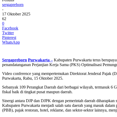
sergapreborn
-
17 Oktober 2025
62
0
Facebook
Twitter
Pinterest
WhatsApp
Sergapreborn
Purwakarta
–
Kabupaten Purwakarta terus berupaya 
penandatanganan Perjanjian Kerja Sama (PKS) Optimalisasi Pemung
Video conference yang mempertemukan Direktorat Jenderal Pajak (DJ
Purwakarta, Rabu, 15 Oktober 2025.
Sebanyak 109 Perangkat Daerah dari berbagai wilayah, termasuk 6 Gub
fiskal baik di tingkat pusat maupun daerah.
Sinergi antara DJP dan DJPK dengan pemerintah daerah diharapkan se
Kabupaten Purwakarta menjadi salah satu daerah yang masuk dalam pr
(PBB), pajak restoran, hotel, reklame, dan sektor-sektor lainnya, me