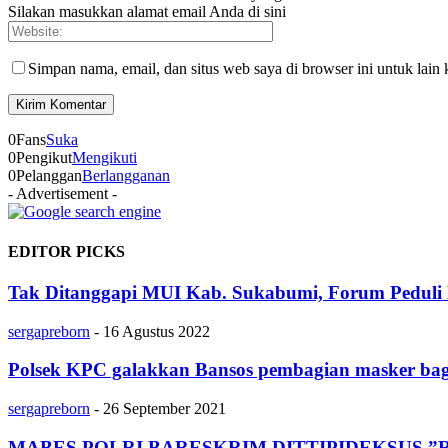
Silakan masukkan alamat email Anda di sini
Simpan nama, email, dan situs web saya di browser ini untuk lain 
0
Fans
Suka
0
Pengikut
Mengikuti
0
Pelanggan
Berlangganan
- Advertisement -
EDITOR PICKS
Tak Ditanggapi MUI Kab. Sukabumi, Forum Peduli 
sergapreborn
-
16 Agustus 2022
Polsek KPC galakkan Bansos pembagian masker ba
sergapreborn
-
26 September 2021
MABES POLRI BARESKRIM DITTIPIDEKSUS 