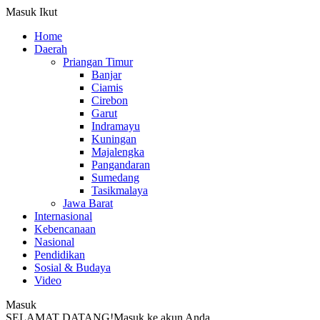
Masuk
Ikut
Home
Daerah
Priangan Timur
Banjar
Ciamis
Cirebon
Garut
Indramayu
Kuningan
Majalengka
Pangandaran
Sumedang
Tasikmalaya
Jawa Barat
Internasional
Kebencanaan
Nasional
Pendidikan
Sosial & Budaya
Video
Masuk
SELAMAT DATANG!
Masuk ke akun Anda