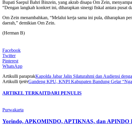
Bupati Saepul Bahri Binzein, yang akrab disapa Om Zein, menyampaik
“Dengan langkah konkret ini, diharapkan sinergi fiskal antara pusa
Om Zein menambahkan, “Melalui kerja sama ini pula, diharapkan pen
daerah,” demikian Om Zein.
(Herman B)
Facebook
Twitter
Pinterest
WhatsApp
Artikulli paraprak
Kapolda Jabar Jalin Silaturahmi dan Audiensi den
Artikulli tjetër
Gandeng KPU, KNPI Kabupaten Bandung Gelar “Nga Ga
ARTIKEL TERKAIT
DARI PENULIS
Purwakarta
Yorindo, APKOMINDO, APTIKNAS, dan APINDO Purwak