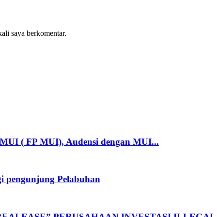
kali saya berkomentar.
MUI ( FP MUI), Audensi dengan MUI...
gi pengunjung Pelabuhan
”REALEASE” PERUSAHAAN INVESTASI ILLEG