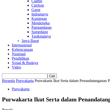
Ciamis
Cirebon
Garut
Indramayu
Kuningan
Majalengka
Pangandaran
Sumedang
Tasikmalaya
Jawa Barat
Internasional
Kebencanaan
Nasional
Pendidikan
Sosial & Budaya
Video
Beranda
Purwakarta
Purwakarta Ikut Serta dalam Penandatanganan P
Purwakarta
Purwakarta Ikut Serta dalam Penandatan
Penulis