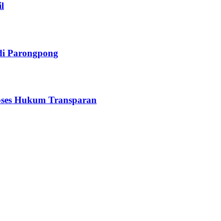
l
di Parongpong
oses Hukum Transparan