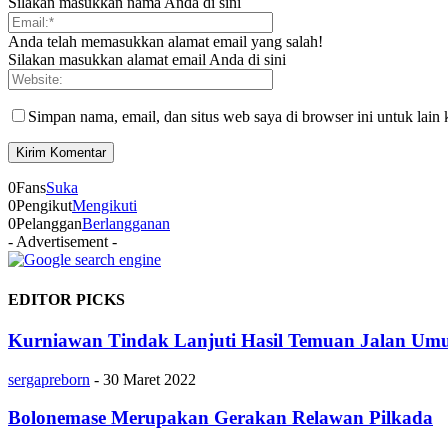
Silakan masukkan nama Anda di sini
Anda telah memasukkan alamat email yang salah!
Silakan masukkan alamat email Anda di sini
Simpan nama, email, dan situs web saya di browser ini untuk lain 
0
Fans
Suka
0
Pengikut
Mengikuti
0
Pelanggan
Berlangganan
- Advertisement -
EDITOR PICKS
Kurniawan Tindak Lanjuti Hasil Temuan Jalan U
sergapreborn
-
30 Maret 2022
Bolonemase Merupakan Gerakan Relawan Pilkada