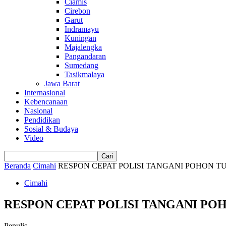
Ciamis
Cirebon
Garut
Indramayu
Kuningan
Majalengka
Pangandaran
Sumedang
Tasikmalaya
Jawa Barat
Internasional
Kebencanaan
Nasional
Pendidikan
Sosial & Budaya
Video
Beranda
Cimahi
RESPON CEPAT POLISI TANGANI POHON
Cimahi
RESPON CEPAT POLISI TANGANI P
Penulis