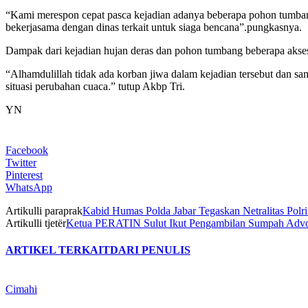
“Kami merespon cepat pasca kejadian adanya beberapa pohon tumban
bekerjasama dengan dinas terkait untuk siaga bencana”.pungkasnya.
Dampak dari kejadian hujan deras dan pohon tumbang beberapa akses ru
“Alhamdulillah tidak ada korban jiwa dalam kejadian tersebut dan s
situasi perubahan cuaca.” tutup Akbp Tri.
YN
Facebook
Twitter
Pinterest
WhatsApp
Artikulli paraprak
Kabid Humas Polda Jabar Tegaskan Netralitas Polr
Artikulli tjetër
Ketua PERATIN Sulut Ikut Pengambilan Sumpah Adv
ARTIKEL TERKAIT
DARI PENULIS
Cimahi