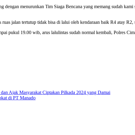
g dengan menurunkan Tim Siaga Bencana yang memang sudah kami siaga
as jalan tertutup tidak bisa di lalui oleh kendaraan baik R4 atay R2, s
ampai pukul 19.00 wib, arus lalulintas sudah normal kembali, Polres 
i dan Ajak Masyarakat Ciptakan Pilkada 2024 yang Damai
okat di PT Manado