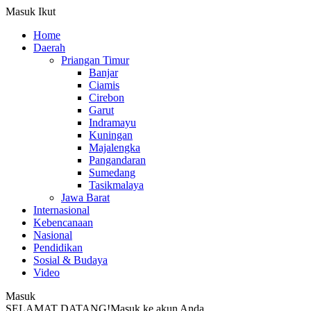
Masuk
Ikut
Home
Daerah
Priangan Timur
Banjar
Ciamis
Cirebon
Garut
Indramayu
Kuningan
Majalengka
Pangandaran
Sumedang
Tasikmalaya
Jawa Barat
Internasional
Kebencanaan
Nasional
Pendidikan
Sosial & Budaya
Video
Masuk
SELAMAT DATANG!
Masuk ke akun Anda