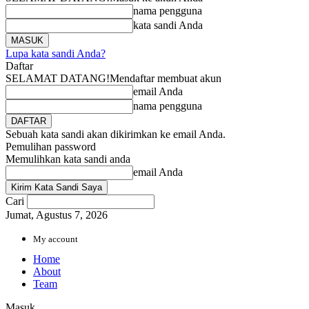
nama pengguna
kata sandi Anda
Lupa kata sandi Anda?
Daftar
SELAMAT DATANG!
Mendaftar membuat akun
email Anda
nama pengguna
Sebuah kata sandi akan dikirimkan ke email Anda.
Pemulihan password
Memulihkan kata sandi anda
email Anda
Cari
Jumat, Agustus 7, 2026
My account
Home
About
Team
Masuk