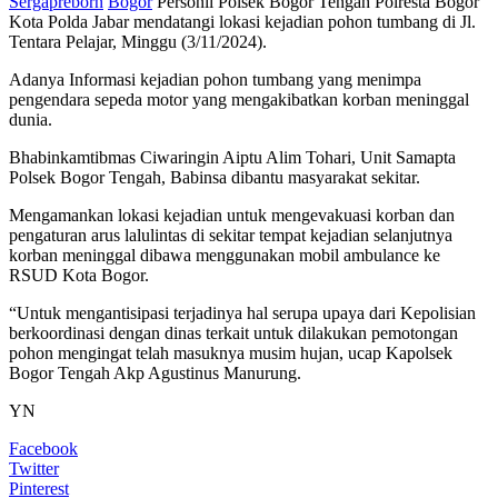
Sergapreborn
Bogor
Personil Polsek Bogor Tengah Polresta Bogor
Kota Polda Jabar mendatangi lokasi kejadian pohon tumbang di Jl.
Tentara Pelajar, Minggu (3/11/2024).
Adanya Informasi kejadian pohon tumbang yang menimpa
pengendara sepeda motor yang mengakibatkan korban meninggal
dunia.
Bhabinkamtibmas Ciwaringin Aiptu Alim Tohari, Unit Samapta
Polsek Bogor Tengah, Babinsa dibantu masyarakat sekitar.
Mengamankan lokasi kejadian untuk mengevakuasi korban dan
pengaturan arus lalulintas di sekitar tempat kejadian selanjutnya
korban meninggal dibawa menggunakan mobil ambulance ke
RSUD Kota Bogor.
“Untuk mengantisipasi terjadinya hal serupa upaya dari Kepolisian
berkoordinasi dengan dinas terkait untuk dilakukan pemotongan
pohon mengingat telah masuknya musim hujan, ucap Kapolsek
Bogor Tengah Akp Agustinus Manurung.
YN
Facebook
Twitter
Pinterest