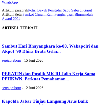
WhatsApp
Artikulli paraprak
Polisi Bekuk Pengedar Sabu Sabu di Garut
Artikulli tjetër
Pemkot Cimahi Raih Penghargaan Bhumandala
Award 2024
ARTIKEL TERKAIT
Sambut Hari Bhayangkara ke-80, Wakapolri dan
Akpol ’90 Dhira Brata Gelar...
sergapreborn
-
15 Juni 2026
PERATIN dan Pusdik MK RI Jalin Kerja Sama
PPHKWN, Perkuat Pemahaman...
sergapreborn
-
12 Juni 2026
Kapolda Jabar Tinjau Langsung Arus Balik