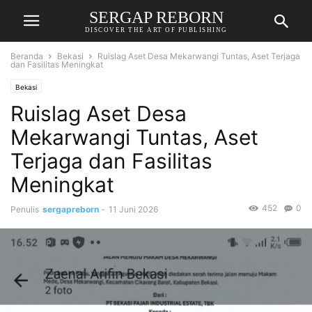
SERGAP REBORN
DISCOVER THE ART OF PUBLISHING
Beranda
Bekasi
Ruislag Aset Desa Mekarwangi Tuntas, Aset Terjaga
dan Fasilitas Meningkat
Bekasi
Ruislag Aset Desa
Mekarwangi Tuntas, Aset
Terjaga dan Fasilitas
Meningkat
452
0
Penulis
sergapreborn
-
11 Juni 2026