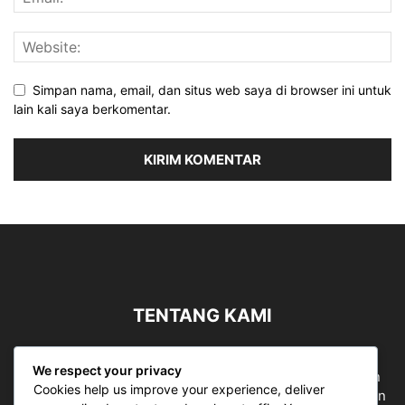
Simpan nama, email, dan situs web saya di browser ini untuk
lain kali saya berkomentar.
TENTANG KAMI
Sergapreborn merupakan sebuah Media Nasional yang
We respect your privacy
bergerak di ruang jurnalistik, sebagai entitas pemberian
Cookies help us improve your experience, deliver
ruang Publik, Media merupakan literasi mutlak diperlukan