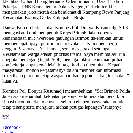
Identitas Korban Hilang bernama Oden Sumantri, Usia 47 tahun
Pekerjaan PNS Kementerian Dalam Negeri, Ciri‐ciri terakhir
mengenakan jaket merah dan beralamat di Kampung Rawa Panjang,
Kecamatan Bojong Gede, Kabupaten Bogor
Dansat Brimob Polda Jabar Kombes Pol. Donyar Kusumadji, S.I.K.
menegaskan komitmen penuh Korps Brimob dalam operasi
kemanusiaan ini : “Personel gabungan Brimob dikerahkan untuk
mempercepat upaya pencarian dan evakuasi. Kami bersinergi
dengan Basarnas, TNI, Pemda, serta masyarakat setempat.
Keselamatan warga adalah prioritas utama. Saya meminta seluruh
anggota memegang teguh SOP, menjaga faktor keamanan pribadi,
dan bekerja tanpa kenal lelah hingga korban ditemukan. Kepada
masyarakat, mohon kerjasamanya dalam memberikan informasi
sekecil apa pun dan tetap waspada terhadap potensi banjir susulan.”
katanya.
Kombes Pol. Donyar Kusumadji menambahkan, “Sat Brimob Polda
Jabar siap menambah kekuatan personel serta peralatan berat bila
situasi menuntut dan mengajak seluruh elemen masyarakat untuk
tetap tenang serta mengikuti arahan petugas lapangan”.tutupnya.
YN
Facebook
Twitter