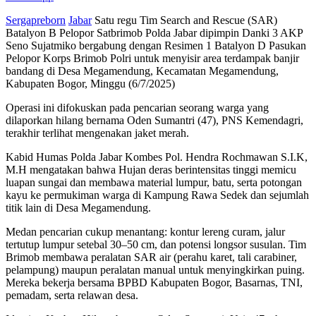
Sergapreborn
Jabar
Satu regu Tim Search and Rescue (SAR)
Batalyon B Pelopor Satbrimob Polda Jabar dipimpin Danki 3 AKP
Seno Sujatmiko bergabung dengan Resimen 1 Batalyon D Pasukan
Pelopor Korps Brimob Polri untuk menyisir area terdampak banjir
bandang di Desa Megamendung, Kecamatan Megamendung,
Kabupaten Bogor, Minggu (6/7/2025)
Operasi ini difokuskan pada pencarian seorang warga yang
dilaporkan hilang bernama Oden Sumantri (47), PNS Kemendagri,
terakhir terlihat mengenakan jaket merah.
Kabid Humas Polda Jabar Kombes Pol. Hendra Rochmawan S.I.K,
M.H mengatakan bahwa Hujan deras berintensitas tinggi memicu
luapan sungai dan membawa material lumpur, batu, serta potongan
kayu ke permukiman warga di Kampung Rawa Sedek dan sejumlah
titik lain di Desa Megamendung.
Medan pencarian cukup menantang: kontur lereng curam, jalur
tertutup lumpur setebal 30–50 cm, dan potensi longsor susulan. Tim
Brimob membawa peralatan SAR air (perahu karet, tali carabiner,
pelampung) maupun peralatan manual untuk menyingkirkan puing.
Mereka bekerja bersama BPBD Kabupaten Bogor, Basarnas, TNI,
pemadam, serta relawan desa.