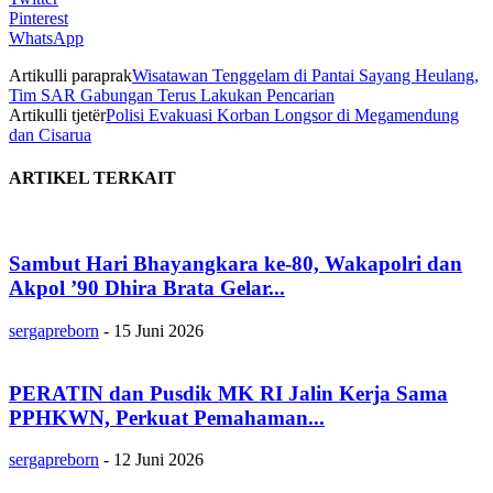
Pinterest
WhatsApp
Artikulli paraprak
Wisatawan Tenggelam di Pantai Sayang Heulang,
Tim SAR Gabungan Terus Lakukan Pencarian
Artikulli tjetër
Polisi Evakuasi Korban Longsor di Megamendung
dan Cisarua
ARTIKEL TERKAIT
Sambut Hari Bhayangkara ke-80, Wakapolri dan
Akpol ’90 Dhira Brata Gelar...
sergapreborn
-
15 Juni 2026
PERATIN dan Pusdik MK RI Jalin Kerja Sama
PPHKWN, Perkuat Pemahaman...
sergapreborn
-
12 Juni 2026