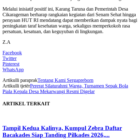
Melalui inisiatif positif ini, Karang Taruna dan Pemerintah Desa
Cikarageman berharap rangkaian kegiatan dari Senam Sehat hingga
perayaan HUT RI mendatang dapat memberikan dampak nyata bagi
peningkatan taraf kesehatan warga, sekaligus memperkokoh rasa
persatuan, kesatuan, dan keguyuban di lingkungan.
Z.A
Facebook
Twitter
Pinterest
WhatsApp
Artikulli paraprak
Tentang Kami Sergapreborn
Artikulli tjetër
Pererat Silaturahmi Warga, Turnamen Sepak Bola
Piala Kepala Desa Mekarwangi Resmi Digelar
ARTIKEL TERKAIT
Tampil Kedua Kalinya, Kumpul Zebra Daftar
Bacakades Siap Tanding Pilkades 2026,...