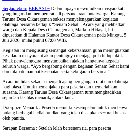
Sergapreborn
.
BEKASI ~
Dalam upaya mewujudkan masyarakat
yang bugar dan mempererat tali persaudaraan antarwarga, Karang
Taruna Desa Cikarageman sukses menyelenggarakan kegiatan
olahraga bersama bertajuk “Senam Sehat”. Acara yang melibatkan
warga dan Kepala Desa Cikarageman, Markun Hidayat, ini
dipusatkan di Halaman Kantor Desa Cikarageman pada Minggu, 5
Juli 2026, mulai pukul 07:00 WIB.
Kegiatan ini mengusung semangat kebersamaan guna meningkatkan
kesadaran masyarakat akan pentingnya menjaga pola hidup aktif.
Pihak penyelenggara menyampaikan ajakan hangatnya kepada
seluruh warga, “Ayo bergabung dengan kegiatan Senam Sehat kami
dan nikmati manfaat kesehatan serta kebugaran bersama.”
Acara ini tidak sekadar menjadi ajang peregangan otot dan olahraga
pagi biasa. Untuk memanjakan para peserta dan memeriahkan
suasana, Karang Taruna Desa Cikarageman turut menghadirkan
sejumlah fasilitas menarik, antara lain:
Doorprize Menarik : Peserta memiliki kesempatan untuk membawa
pulang berbagai hadiah undian yang telah disiapkan secara khusus
oleh panitia.
Sarapan Bersama : Setelah lelah bersenam ria, para peserta