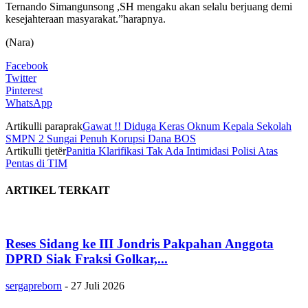
Ternando Simangunsong ,SH mengaku akan selalu berjuang demi
kesejahteraan masyarakat.”harapnya.
(Nara)
Facebook
Twitter
Pinterest
WhatsApp
Artikulli paraprak
Gawat !! Diduga Keras Oknum Kepala Sekolah
SMPN 2 Sungai Penuh Korupsi Dana BOS
Artikulli tjetër
Panitia Klarifikasi Tak Ada Intimidasi Polisi Atas
Pentas di TIM
ARTIKEL TERKAIT
Reses Sidang ke III Jondris Pakpahan Anggota
DPRD Siak Fraksi Golkar,...
sergapreborn
-
27 Juli 2026