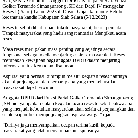
Siak,SERGAPreborn – Anggota DPRD Kabupaten Siak Fraksi
Golkar Ternando Simangunsong ,SH dari Dapil IV menggelar
Reses I ( Satu ) Tahun 2023 di Dusun Gajah kampung Belutu
kecamatan kandis Kabupaten Siak,Selasa (5/12/2023)
Reses tersebut dihadiri para tokoh masyarakat, tokoh pemuda.
Tampak masyarakat yang hadir sangat antusias Mengikuti acara
reses
Masa reses merupakan masa penting yang sejatinya secara
fungsional sebagai media menjaring aspirasi masyarakat. Reses
merupakan kewajiban bagi anggota DPRD dalam menjaring
informasi untuk kemudian disalurkan.
Aspirasi yang berhasil dihimpun melalui kegiatan reses nantinya
akan diperjuangkan dan berharap apa yang menjadi usulan
masyarakat dapat terwujud.
Anggota DPRD dari Fraksi Partai Golkar Ternando Simangunsong
,SH menyampaikan dalam kegiatan acara reses tersebut bahwa apa
yang menjadi kebutuhan masyarakat akan selalu di perjuangkan dan
selalu siap untuk memperjuangkan aspirasi warga,” ujar.
“Dirinya juga menyampaikan ucapan terima kasih kepada
masyarakat yang telah menyampaikan aspirasinya.