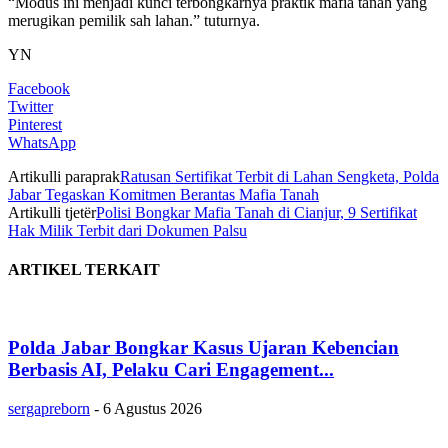
“Modus ini menjadi kunci terbongkarnya praktik mafia tanah yang
merugikan pemilik sah lahan.” tuturnya.
YN
Facebook
Twitter
Pinterest
WhatsApp
Artikulli paraprak
Ratusan Sertifikat Terbit di Lahan Sengketa, Polda
Jabar Tegaskan Komitmen Berantas Mafia Tanah
Artikulli tjetër
Polisi Bongkar Mafia Tanah di Cianjur, 9 Sertifikat
Hak Milik Terbit dari Dokumen Palsu
ARTIKEL TERKAIT
Polda Jabar Bongkar Kasus Ujaran Kebencian
Berbasis AI, Pelaku Cari Engagement...
sergapreborn
-
6 Agustus 2026