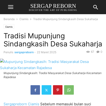
SERGAP REBORN
DISCOVER THE ART OF PUBLISHING
Beranda
Ciamis
Tradisi Mupunjung Sindangkasih Desa Sukaharja
Ciamis
Tradisi Mupunjung
Sindangkasih Desa Sukaharja
67
0
Penulis
sergapreborn
-
22 Maret 2025
Mupunjung Sindangkasih: Tradisi Masyarakat Desa Sukaharja Kecamatan
Rajadesa
Sergapreborn
Ciamis
Sebelum memasuki bulan suci