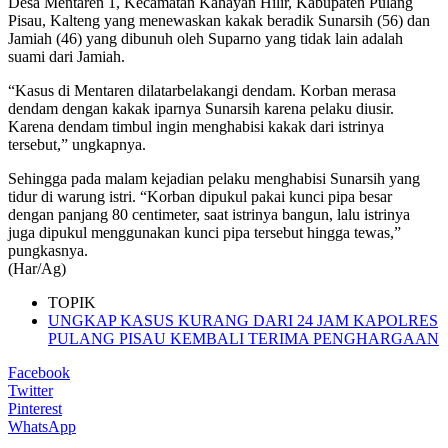
Desa Mentaren 1, Kecamatan Kahayan Hilir, Kabupaten Pulang
Pisau, Kalteng yang menewaskan kakak beradik Sunarsih (56) dan
Jamiah (46) yang dibunuh oleh Suparno yang tidak lain adalah
suami dari Jamiah.
“Kasus di Mentaren dilatarbelakangi dendam. Korban merasa
dendam dengan kakak iparnya Sunarsih karena pelaku diusir.
Karena dendam timbul ingin menghabisi kakak dari istrinya
tersebut,” ungkapnya.
Sehingga pada malam kejadian pelaku menghabisi Sunarsih yang
tidur di warung istri. “Korban dipukul pakai kunci pipa besar
dengan panjang 80 centimeter, saat istrinya bangun, lalu istrinya
juga dipukul menggunakan kunci pipa tersebut hingga tewas,”
pungkasnya.
(Har/Ag)
TOPIK
UNGKAP KASUS KURANG DARI 24 JAM KAPOLRES
PULANG PISAU KEMBALI TERIMA PENGHARGAAN
Facebook
Twitter
Pinterest
WhatsApp