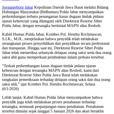
Sergapreborn
Jabar
Kepolisian Daerah Jawa Barat melalui Bidang
Hubungan Masyarakat (Bidhumas) Polda Jabar menyampaikan
perkembangan terbaru penanganan kasus dugaan tindak pidana
ujaran kebencian yang ditangani oleh Direktorat Reserse Siber
Polda Jabar, dengan tersangka berinisial MAPN alias Resbob.
Kabid Humas Polda Jabar, Kombes Pol. Hendra Rochmawan,
S.I.K., M.H., menjelaskan bahwa penyidik telah melakukan
serangkaian proses penyelidikan dan penyidikan secara profesional
dan transparan. Hingga saat ini, Direktorat Reserse Siber Polda
Jabar telah memeriksa sebanyak delapan orang saksi serta dua orang
saksi ahli guna memperkuat pembuktian dalam perkara tersebut.
“Terkait perkembangan kasus dugaan tindak pidana ujaran
kebencian dengan tersangka MAPN alias Resbob, kami dari
Direktorat Reserse Siber Polda Jawa Barat telah melakukan
rangkaian pemeriksaan terhadap delapan orang saksi dan dua orang
saksi ahli,” ujar Kombes Pol. Hendra Rochmawan, Selasa
(6/1/2026)
Lebih lanjut, Kabid Humas Polda Jabar menyampaikan bahwa
penyidik juga telah melakukan proses penahanan terhadap
tersangka, termasuk perpanjangan masa penahanan. Penahanan
tersebut dimulai sejak tanggal 5 Januari 2026 dan akan berakhir