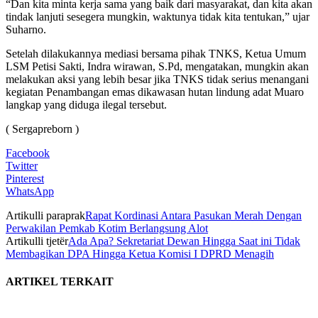
“Dan kita minta kerja sama yang baik dari masyarakat, dan kita akan
tindak lanjuti sesegera mungkin, waktunya tidak kita tentukan,” ujar
Suharno.
Setelah dilakukannya mediasi bersama pihak TNKS, Ketua Umum
LSM Petisi Sakti, Indra wirawan, S.Pd, mengatakan, mungkin akan
melakukan aksi yang lebih besar jika TNKS tidak serius menangani
kegiatan Penambangan emas dikawasan hutan lindung adat Muaro
langkap yang diduga ilegal tersebut.
( Sergapreborn )
Facebook
Twitter
Pinterest
WhatsApp
Artikulli paraprak
Rapat Kordinasi Antara Pasukan Merah Dengan
Perwakilan Pemkab Kotim Berlangsung Alot
Artikulli tjetër
Ada Apa? Sekretariat Dewan Hingga Saat ini Tidak
Membagikan DPA Hingga Ketua Komisi I DPRD Menagih
ARTIKEL TERKAIT