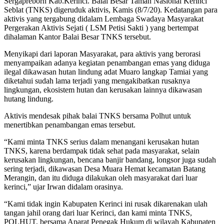
Sergapreborn Kab.Kerinci. Balai Besar Taman Nasional Kerinci
Seblat (TNKS) digeruduk aktivis, Kamis (8/7/20). Kedatangan para
aktivis yang tergabung didalam Lembaga Swadaya Masyarakat
Pergerakan Aktivis Sejati ( LSM Petisi Sakti ) yang bertempat
dihalaman Kantor Balai Besar TNKS tersebut.
Menyikapi dari laporan Masyarakat, para aktivis yang berorasi
menyampaikan adanya kegiatan penambangan emas yang diduga
ilegal dikawasan hutan lindung adat Muaro langkap Tamiai yang
diketahui sudah lama terjadi yang mengakibatkan rusaknya
lingkungan, ekosistem hutan dan kerusakan lainnya dikawasan
hutang lindung.
Aktivis mendesak pihak balai TNKS bersama Polhut untuk
menertibkan penambangan emas tersebut.
“Kami minta TNKS serius dalam menangani kerusakan hutan
TNKS, karena berdampak tidak sehat pada masyarakat, selain
kerusakan lingkungan, bencana banjir bandang, longsor juga sudah
sering terjadi, dikawasan Desa Muara Hemat kecamatan Batang
Merangin, dan itu diduga dilakukan oleh masyarakat dari luar
kerinci,” ujar Irwan didalam orasinya.
“Kami tidak ingin Kabupaten Kerinci ini rusak dikarenakan ulah
tangan jahil orang dari luar Kerinci, dan kami minta TNKS,
POLHUT, bersama Aparat Penegak Hukum di wilayah Kabupaten