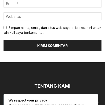
Simpan nama, email, dan situs web saya di browser ini untuk
lain kali saya berkomentar.
TENTANG KAMI
Sergapreborn merupakan sebuah Media Nasional yang
We respect your privacy
bergerak di ruang jurnalistik, sebagai entitas pemberian