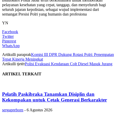
Biddokkes Polda Jabar terus berkomitmen untuk memberikan
pelayanan kesehatan yang cepat, tanggap, dan menyeluruh bagi
seluruh jajaran kepolisian, sebagai wujud implementasi dari
semangat Presisi Polri yang humanis dan profesiona
YN
Facebook
Twitter
Pinterest
WhatsApp
Artikulli paraprak
Komisi III DPR Dukung Rotasi Polri: Penempatan
Tepat Kinerja Meningkat
Artikulli tjetër
Polisi Evakuasi Kendaraan Colt Diesel Masuk Jurang
ARTIKEL TERKAIT
Pelatih Paskibraka Tanamkan Disiplin dan
Kekompakan untuk Cetak Generasi Berkarakter
sergapreborn
-
6 Agustus 2026