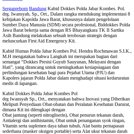
Sergapreborn
Bandung
Kabid Dokkes Polda Jabar Kombes. Pol.
drg. Iwansyah, Sp., Ort., Dalam rangka mendukung implementasi 8
kebijakan Kapolda Jawa Barat, khususnya dalam pengelolaan
Sumber Daya Manusia (SDM) secara profesional, Biddokkes Polda
Jawa Barat bekerja sama dengan RS Bhayangkara TK II Sartika
Asih Bandung melakukan sebuah terobosan strategis dengan
meluncurkan First Aid Emergency Kit.
Kabid Humas Polda Jabar Kombes Pol. Hendra Rochmawan S.I.K.,
M.H mengatakan bahwa Langkah ini merupakan bagian dari
semangat “Dokkes Presisi Guyub Sauyunan, Melayani dengan
Hati”, yang dirancang untuk meningkatkan kesiapsiagaan dan
perlindungan kesehatan bagi para Pejabat Utama (PJU) dan
Kapolres jajaran Polda Jabar dalam menghadapi situasi kedaruratan
medis di lapangan.
Kabid Dokkes Polda Jabar Kombes Pol
drg Iwansyah Sp., Ort., menyatakan bahwa Inovasi yang Diberikan
Meliputi Penyediaan Obat-obatan dan Peralatan Kesehatan Darurat,
dimana Kit ini dilengkapi dengan
Obat jantung (seperti nitrogliserin), Obat penurun tekanan darah,
Antialergi dan antihistamin, Obat untuk penanganan syok ringan,
Vitamin serta suplemen daya tahan tubuh, Alat bantu pernapasan
sederhana (masker oksigen portable) serta Alat ukur tekanan darah