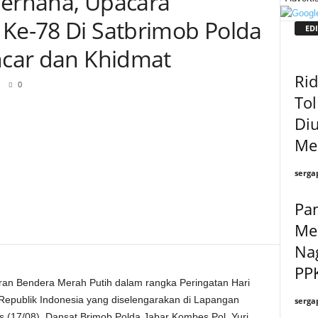
derhana, Upacara
 Ke-78 Di Satbrimob Polda
EDI
ancar dan Khidmat
Ri
0
To
Di
Men
serga
Pan
Me
Na
PPK
an Bendera Merah Putih dalam rangka Peringatan Hari
epublik Indonesia yang diselengarakan di Lapangan
serga
 (17/08). Dansat Brimob Polda Jabar Kombes Pol. Yuri