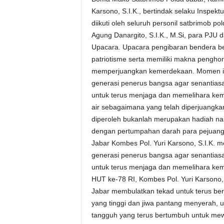
Karsono, S.I.K., bertindak selaku Inspek
diikuti oleh seluruh personil satbrimob 
Agung Danargito, S.I.K., M.Si, para PJU
Upacara. Upacara pengibaran bendera b
patriotisme serta memiliki makna pengho
memperjuangkan kemerdekaan. Momen ini 
generasi penerus bangsa agar senantiasa 
untuk terus menjaga dan memelihara kem
air sebagaimana yang telah diperjuangk
diperoleh bukanlah merupakan hadiah na
dengan pertumpahan darah para pejuang.
Jabar Kombes Pol. Yuri Karsono, S.I.K. 
generasi penerus bangsa agar senantiasa 
untuk terus menjaga dan memelihara kem
HUT ke-78 RI, Kombes Pol. Yuri Karsono,
Jabar membulatkan tekad untuk terus be
yang tinggi dan jiwa pantang menyerah,
tangguh yang terus bertumbuh untuk mew