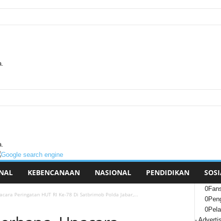
a.
a.
NAL
KEBENCANAAN
NASIONAL
PENDIDIKAN
SOSI
0
Fan
cara Peringatan HUT RI Ke-78 Di Satbrimob Polda Jabar,...
0
Peng
0
Pel
- Adverti