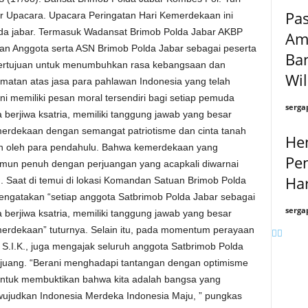
Pas
tur Upacara. Upacara Peringatan Hari Kemerdekaan ini
polda jabar. Termasuk Wadansat Brimob Polda Jabar AKBP
Ama
 dan Anggota serta ASN Brimob Polda Jabar sebagai peserta
Ban
ertujuan untuk menumbuhkan rasa kebangsaan dan
Wi
rmatan atas jasa para pahlawan Indonesia yang telah
memiliki pesan moral tersendiri bagi setiap pemuda
serga
berjiwa ksatria, memiliki tanggung jawab yang besar
erdekaan dengan semangat patriotisme dan cinta tanah
He
an oleh para pendahulu. Bahwa kemerdekaan yang
Pen
mun penuh dengan perjuangan yang acapkali diwarnai
Ha
 Saat di temui di lokasi Komandan Satuan Brimob Polda
mengatakan “setiap anggota Satbrimob Polda Jabar sebagai
serga
berjiwa ksatria, memiliki tanggung jawab yang besar
erdekaan” tuturnya. Selain itu, pada momentum perayaan
 S.I.K., juga mengajak seluruh anggota Satbrimob Polda
rjuang. “Berani menghadapi tantangan dengan optimisme
 untuk membuktikan bahwa kita adalah bangsa yang
ujudkan Indonesia Merdeka Indonesia Maju, ” pungkas