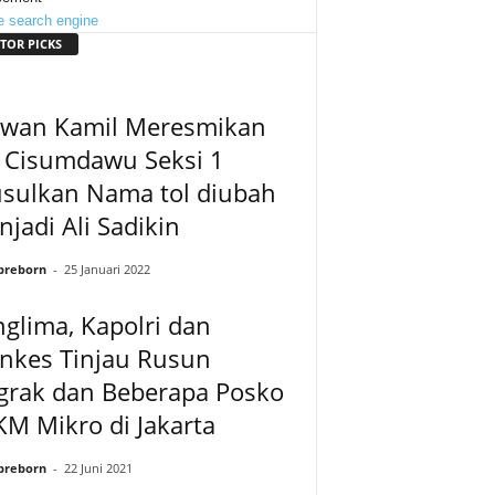
TOR PICKS
dwan Kamil Meresmikan
l Cisumdawu Seksi 1
usulkan Nama tol diubah
jadi Ali Sadikin
preborn
-
25 Januari 2022
glima, Kapolri dan
nkes Tinjau Rusun
grak dan Beberapa Posko
M Mikro di Jakarta
preborn
-
22 Juni 2021