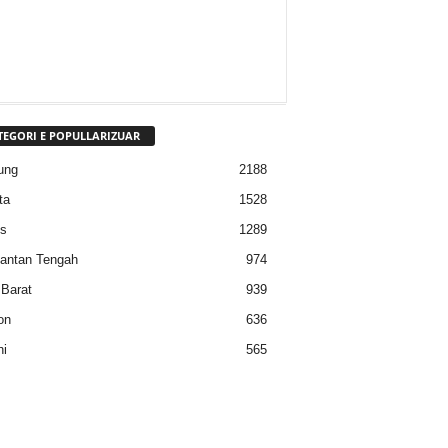
TEGORI E POPULLARIZUAR
ung
2188
ta
1528
s
1289
antan Tengah
974
Barat
939
on
636
i
565