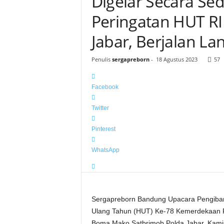
Digelar Secara Se
Peringatan HUT RI
Jabar, Berjalan L
Penulis
sergapreborn
-
18 Agustus 2023
57
Facebook
Twitter
Pinterest
WhatsApp
Sergapreborn Bandung Upacara Pengibar
Ulang Tahun (HUT) Ke-78 Kemerdekaan R
Boma Mako Satbrimob Polda Jabar, Kamis