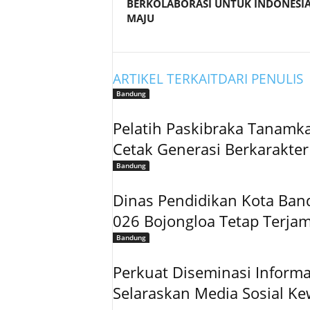
BERKOLABORASI UNTUK INDONESI
MAJU
ARTIKEL TERKAIT
DARI PENULIS
Bandung
Pelatih Paskibraka Tanamk
Cetak Generasi Berkarakter
Bandung
Dinas Pendidikan Kota Ban
026 Bojongloa Tetap Terja
Bandung
Perkuat Diseminasi Inform
Selaraskan Media Sosial K