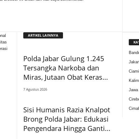
ARTIKEL LAINNYA
nal
KA
itas
rasi
Band
Polda Jabar Gulung 1.245
Jakar
Tersangka Narkoba dan
Ciami
Miras, Jutaan Obat Keras...
Kalim
7 Agustus 2026
Jawa 
Cireb
Sisi Humanis Razia Knalpot
Cimah
Brong Polda Jabar: Edukasi
Pengendara Hingga Ganti...