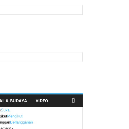
AL & BUDAYA
VIDEO
s
Suka
ikut
Mengikuti
anggan
Berlangganan
sement -