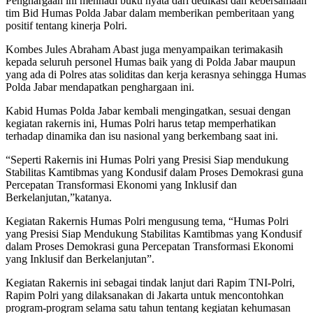
Penghargaan ini menhadi bukti nyata dari dedikasi dan kebersamaan
tim Bid Humas Polda Jabar dalam memberikan pemberitaan yang
positif tentang kinerja Polri.
Kombes Jules Abraham Abast juga menyampaikan terimakasih
kepada seluruh personel Humas baik yang di Polda Jabar maupun
yang ada di Polres atas soliditas dan kerja kerasnya sehingga Humas
Polda Jabar mendapatkan penghargaan ini.
Kabid Humas Polda Jabar kembali mengingatkan, sesuai dengan
kegiatan rakernis ini, Humas Polri harus tetap memperhatikan
terhadap dinamika dan isu nasional yang berkembang saat ini.
“Seperti Rakernis ini Humas Polri yang Presisi Siap mendukung
Stabilitas Kamtibmas yang Kondusif dalam Proses Demokrasi guna
Percepatan Transformasi Ekonomi yang Inklusif dan
Berkelanjutan,”katanya.
Kegiatan Rakernis Humas Polri mengusung tema, “Humas Polri
yang Presisi Siap Mendukung Stabilitas Kamtibmas yang Kondusif
dalam Proses Demokrasi guna Percepatan Transformasi Ekonomi
yang Inklusif dan Berkelanjutan”.
Kegiatan Rakernis ini sebagai tindak lanjut dari Rapim TNI-Polri,
Rapim Polri yang dilaksanakan di Jakarta untuk mencontohkan
program-program selama satu tahun tentang kegiatan kehumasan