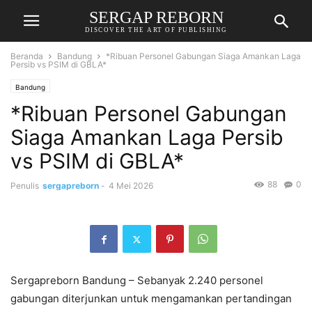
SERGAP REBORN
DISCOVER THE ART OF PUBLISHING
Beranda
Bandung
*Ribuan Personel Gabungan Siaga Amankan Laga
Persib vs PSIM di GBLA*
Bandung
*Ribuan Personel Gabungan
Siaga Amankan Laga Persib
vs PSIM di GBLA*
88
0
Penulis
sergapreborn
-
4 Mei 2026
Sergapreborn Bandung – Sebanyak 2.240 personel
gabungan diterjunkan untuk mengamankan pertandingan