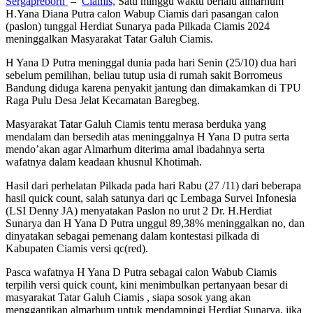
Sergapreborn
–
Ciamis,
Satu minggu waktu berlalu almarhum
H.Yana Diana Putra calon Wabup Ciamis dari pasangan calon
(paslon) tunggal Herdiat Sunarya pada Pilkada Ciamis 2024
meninggalkan Masyarakat Tatar Galuh Ciamis.
H Yana D Putra meninggal dunia pada hari Senin (25/10) dua hari
sebelum pemilihan, beliau tutup usia di rumah sakit Borromeus
Bandung diduga karena penyakit jantung dan dimakamkan di TPU
Raga Pulu Desa Jelat Kecamatan Baregbeg.
Masyarakat Tatar Galuh Ciamis tentu merasa berduka yang
mendalam dan bersedih atas meninggalnya H Yana D putra serta
mendo’akan agar Almarhum diterima amal ibadahnya serta
wafatnya dalam keadaan khusnul Khotimah.
Hasil dari perhelatan Pilkada pada hari Rabu (27 /11) dari beberapa
hasil quick count, salah satunya dari qc Lembaga Survei Infonesia
(LSI Denny JA) menyatakan Paslon no urut 2 Dr. H.Herdiat
Sunarya dan H Yana D Putra unggul 89,38% meninggalkan no, dan
dinyatakan sebagai pemenang dalam kontestasi pilkada di
Kabupaten Ciamis versi qc(red).
Pasca wafatnya H Yana D Putra sebagai calon Wabub Ciamis
terpilih versi quick count, kini menimbulkan pertanyaan besar di
masyarakat Tatar Galuh Ciamis , siapa sosok yang akan
menggantikan almarhum untuk mendampingi Herdiat Sunarya, jika