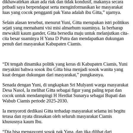
dikhawatirkan akan ada riak dan tidak kondusif, makanya secara
pribadi saya berpendapat serta menginformasikan ke masyarakat
luas yang cocok pengganti pak Yana adalah ibu Gitta,” ujarnya.
Selain alasan tersebut, menurut Yuni, Gitta merupakan istri politikus
sejati yang memahami visi misi almarhum suaminya. Ia berharap
mewakili kaum gander, Gitta bersedia maju untuk melanjutkan cita-
cita besar suaminya H Yana D Putra dan mendapatkan dukungan
penuh dari masyarakat Kabupaten Ciamis.
“Di tengah dinamika politik yang keras di Kabupaten Ciamis, Yuni
meyakini bahwa sosok ibu Gitta bisa menjadi sosok wanita yang
kuat dengan dukungan dari masyarakat,” pungkasnya.
Senada dengan Yuni, di ungkapkan Sri Mulyanti warga masyarakat
Desa Nasol, Ia melihat Gitta sebagai figur yang paling tepat dan
cocok untuk mendampingi H Herdiat Sunarya sebagai Bupati dan
Wabub Ciamis periode 2025-2030.
Ia menyoroti dedikasi Gitta terhadap masyarakat selama ini begitu
terasa dan nyata dirasakan oleh seluruh masyarakat Ciamis
khususnya kaum Ibu.
“Dia bisa mengayomi sosok pak Yana, dan jika dilihat dari