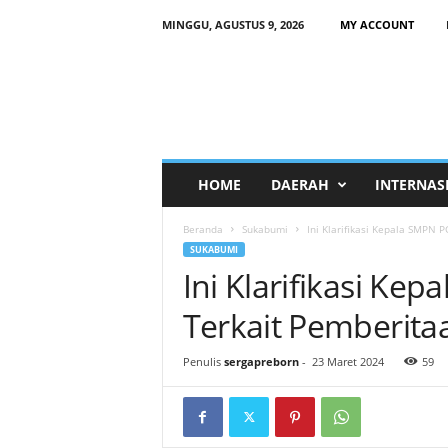
MINGGU, AGUSTUS 9, 2026
MY ACCOUNT
HOME
DAERAH
INTERNAS
Beranda
Sukabumi
Ini Klarifikasi Kepala SMPN P
SUKABUMI
Ini Klarifikasi Ke
Terkait Pemberita
Penulis
sergapreborn
-
23 Maret 2024
59