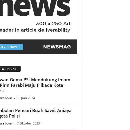
TOR PICKS
awan Gema PSI Mendukung Imam
Ririn Farabi Maju Pilkada Kota
ok
preborn
-
19 Juni 2024
bolan Pencuri Buah Sawit Aniaya
ota Polisi
preborn
-
7 Oktober 2023