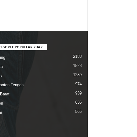
TEGORI E POPULLARIZUAR
2188
ung
1528
ta
1289
s
974
antan Tengah
939
Barat
636
on
565
i