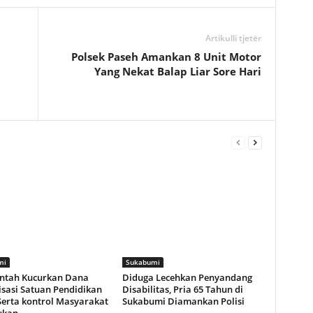
Artikulli tjetër
Polsek Paseh Amankan 8 Unit Motor
Yang Nekat Balap Liar Sore Hari
mi
Sukabumi
ntah Kucurkan Dana
Diduga Lecehkan Penyandang
isasi Satuan Pendidikan
Disabilitas, Pria 65 Tahun di
Serta kontrol Masyarakat
Sukabumi Diamankan Polisi