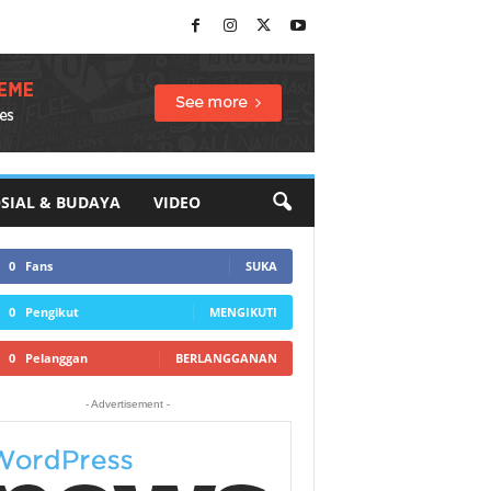
SIAL & BUDAYA
VIDEO
0
Fans
SUKA
0
Pengikut
MENGIKUTI
0
Pelanggan
BERLANGGANAN
- Advertisement -