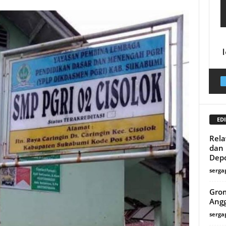
EDI
Rel
dan 
Dep
serga
Grom
Angg
serga