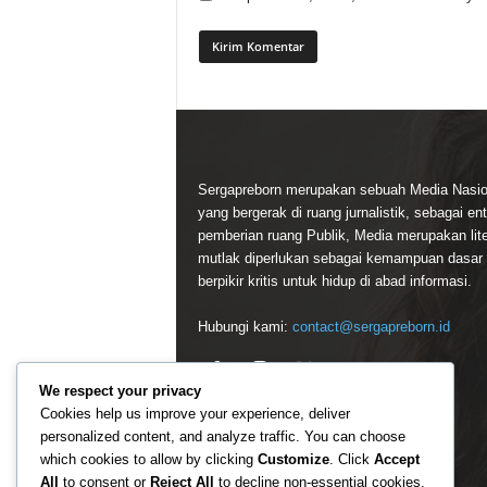
Sergapreborn merupakan sebuah Media Nasio
yang bergerak di ruang jurnalistik, sebagai ent
pemberian ruang Publik, Media merupakan lite
mutlak diperlukan sebagai kemampuan dasar
berpikir kritis untuk hidup di abad informasi.
Hubungi kami:
contact@sergapreborn.id
We respect your privacy
Cookies help us improve your experience, deliver
personalized content, and analyze traffic. You can choose
which cookies to allow by clicking
Customize
. Click
Accept
All
to consent or
Reject All
to decline non-essential cookies.