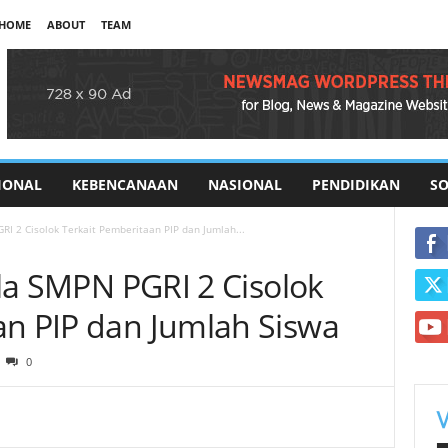
HOME
ABOUT
TEAM
IONAL
KEBENCANAAN
NASIONAL
PENDIDIKAN
SO
GRI 2 Cisolok Terkait Pemberitaan PIP dan Jumlah...
pala SMPN PGRI 2 Cisolok
an PIP dan Jumlah Siswa
0