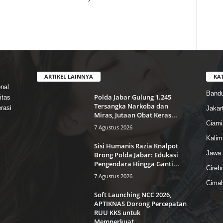
ARTIKEL LAINNYA
KA
nal
Band
Polda Jabar Gulung 1.245
itas
Tersangka Narkoba dan
rasi
Jakar
Miras, Jutaan Obat Keras...
Ciami
7 Agustus 2026
Kalim
Sisi Humanis Razia Knalpot
Jawa 
Brong Polda Jabar: Edukasi
Pengendara Hingga Ganti...
Cireb
7 Agustus 2026
Cimah
Soft Launching NCC 2026,
APTIKNAS Dorong Percepatan
RUU KKS untuk
Memperkuat...