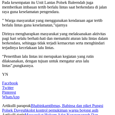
Pada kesempatan itu Unit Lantas Polsek Baleendah juga
memberikan imbauan tertib berlalu lintas saat berkendara di jalan
raya guna keselamatan pengendara.
” Warga masyarakat yang menggunakan kendaraan agar tertib
berlalu lintas guna keselamatan,”ujarnya
Dirinya mengharapkan masyarakat yang melaksanakan aktivitas
pagi hari selalu berhati-hati dan mematuhi aturan lalu lintas dalam
berkendara, sehingga tidak terjadi kemacetan serta menghindari
terjadinya kecelakaan lalu lintas.
“Penertiban lalu lintas ini merupakan kegiatan yang rutin
dilaksanakan, dengan tujuan untuk mengatur arus lalu
lintas”,pungkasnya.
YN
Facebook
Twitter
Pinterest
WhatsApp
Artikulli paraprak
Bhabinkamtibmas, Babinsa dan piket Pungsi
Polsek Dayeuhkolot kontrol pemukiman warga bojong asih
Artikulli tjetër
Masyarakat Hukum Adat Nagarapageuh Dan