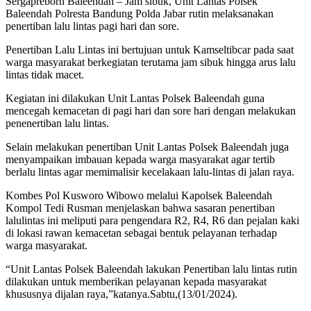
Sergapreborn Baleendah – Jam sibuk, Unit Lantas Polsek
Baleendah Polresta Bandung Polda Jabar rutin melaksanakan
penertiban lalu lintas pagi hari dan sore.
Penertiban Lalu Lintas ini bertujuan untuk Kamseltibcar pada saat
warga masyarakat berkegiatan terutama jam sibuk hingga arus lalu
lintas tidak macet.
Kegiatan ini dilakukan Unit Lantas Polsek Baleendah guna
mencegah kemacetan di pagi hari dan sore hari dengan melakukan
penenertiban lalu lintas.
Selain melakukan penertiban Unit Lantas Polsek Baleendah juga
menyampaikan imbauan kepada warga masyarakat agar tertib
berlalu lintas agar memimalisir kecelakaan lalu-lintas di jalan raya.
Kombes Pol Kusworo Wibowo melalui Kapolsek Baleendah
Kompol Tedi Rusman menjelaskan bahwa sasaran penertiban
lalulintas ini meliputi para pengendara R2, R4, R6 dan pejalan kaki
di lokasi rawan kemacetan sebagai bentuk pelayanan terhadap
warga masyarakat.
“Unit Lantas Polsek Baleendah lakukan Penertiban lalu lintas rutin
dilakukan untuk memberikan pelayanan kepada masyarakat
khususnya dijalan raya,”katanya.Sabtu,(13/01/2024).