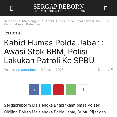
SERGAP REBORN
DISCOVER THE ART OF PUBLISHING
Beranda
Majalengka
Kabid Humas Polda Jabar : Awasi Stok BBM,
Polisi Lakukan Patroli Ke...
Majalengka
Kabid Humas Polda Jabar :
Awasi Stok BBM, Polisi
Lakukan Patroli Ke SPBU
55
0
Penulis
sergapreborn
-
9 Agustus 2023
Sergapreborm Majalengka Bhabinkamtibmas Polsek
Cikijing Polres Majalengka Polda Jabar, Briptu Pijar dan