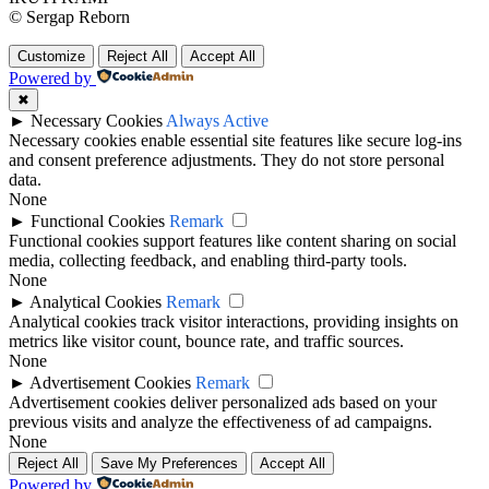
© Sergap Reborn
Customize
Reject All
Accept All
Powered by
✖
►
Necessary Cookies
Always Active
Necessary cookies enable essential site features like secure log-ins
and consent preference adjustments. They do not store personal
data.
None
►
Functional Cookies
Remark
Functional cookies support features like content sharing on social
media, collecting feedback, and enabling third-party tools.
None
►
Analytical Cookies
Remark
Analytical cookies track visitor interactions, providing insights on
metrics like visitor count, bounce rate, and traffic sources.
None
►
Advertisement Cookies
Remark
Advertisement cookies deliver personalized ads based on your
previous visits and analyze the effectiveness of ad campaigns.
None
Reject All
Save My Preferences
Accept All
Powered by