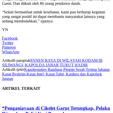
Garut. Dan diikuti oleh 86 orang pendonor darah.
“Selain bermanfaat untuk kesehatan, kami pun berharap kegiatan
yang sangat positif ini dapat membantu masyarakat lainnya yang
sedang membutuhkan.” ujarnya.
YN
Facebook
Twitter
Pinterest
WhatsApp
Artikulli paraprak
PANEN RAYA DI WILAYAH KODAM III
SILIWANGI, KAPOLDA JABAR TURUT HADIR
Artikulli tjetër
Kapolrestabes Bandung Pimpin Serah Terima Jabatan
Kasat Reskrim,Kasat Intel, Kasat Tahti, Kasikeu dan Kapolsek
Jajaran
ARTIKEL TERKAIT
*Penganiayaan di Cikelet Garut Terungkap, Pelaku