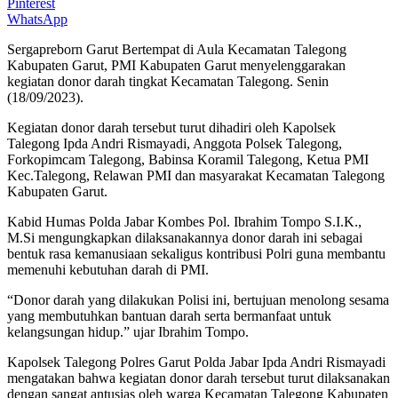
Pinterest
WhatsApp
Sergapreborn Garut Bertempat di Aula Kecamatan Talegong
Kabupaten Garut, PMI Kabupaten Garut menyelenggarakan
kegiatan donor darah tingkat Kecamatan Talegong. Senin
(18/09/2023).
Kegiatan donor darah tersebut turut dihadiri oleh Kapolsek
Talegong Ipda Andri Rismayadi, Anggota Polsek Talegong,
Forkopimcam Talegong, Babinsa Koramil Talegong, Ketua PMI
Kec.Talegong, Relawan PMI dan masyarakat Kecamatan Talegong
Kabupaten Garut.
Kabid Humas Polda Jabar Kombes Pol. Ibrahim Tompo S.I.K.,
M.Si mengungkapkan dilaksanakannya donor darah ini sebagai
bentuk rasa kemanusiaan sekaligus kontribusi Polri guna membantu
memenuhi kebutuhan darah di PMI.
“Donor darah yang dilakukan Polisi ini, bertujuan menolong sesama
yang membutuhkan bantuan darah serta bermanfaat untuk
kelangsungan hidup.” ujar Ibrahim Tompo.
Kapolsek Talegong Polres Garut Polda Jabar Ipda Andri Rismayadi
mengatakan bahwa kegiatan donor darah tersebut turut dilaksanakan
dengan sangat antusias oleh warga Kecamatan Talegong Kabupaten