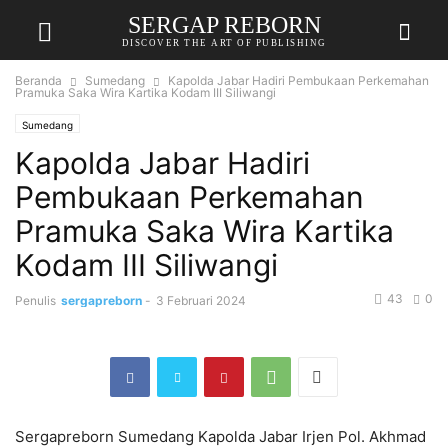
SERGAP REBORN
DISCOVER THE ART OF PUBLISHING
Beranda
Sumedang
Kapolda Jabar Hadiri Pembukaan Perkemahan
Pramuka Saka Wira Kartika Kodam III Siliwangi
Sumedang
Kapolda Jabar Hadiri
Pembukaan Perkemahan
Pramuka Saka Wira Kartika
Kodam III Siliwangi
43
0
Penulis
sergapreborn
-
3 Februari 2024
Sergapreborn Sumedang Kapolda Jabar Irjen Pol. Akhmad