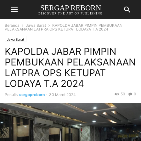
SERGAP REBORN
DISCOVER THE ART OF PUBLISHING
Beranda
Jawa Barat
KAPOLDA JABAR PIMPIN PEMBUKAAN
PELAKSANAAN LATPRA OPS KETUPAT LODAYA T.A 2024
Jawa Barat
KAPOLDA JABAR PIMPIN
PEMBUKAAN PELAKSANAAN
LATPRA OPS KETUPAT
LODAYA T.A 2024
50
0
Penulis
sergapreborn
-
30 Maret 2024