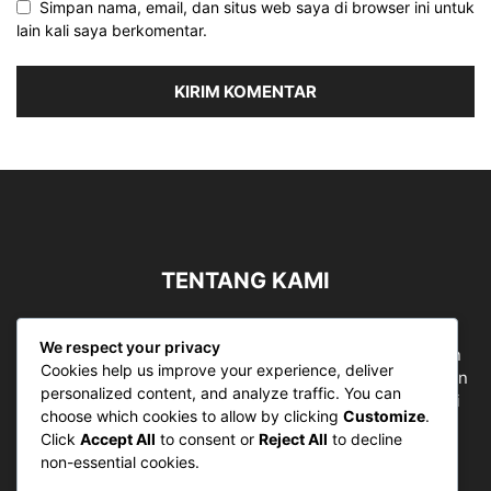
Simpan nama, email, dan situs web saya di browser ini untuk
lain kali saya berkomentar.
TENTANG KAMI
Sergapreborn merupakan sebuah Media Nasional yang
We respect your privacy
bergerak di ruang jurnalistik, sebagai entitas pemberian
Cookies help us improve your experience, deliver
ruang Publik, Media merupakan literasi mutlak diperlukan
personalized content, and analyze traffic. You can
sebagai kemampuan dasar berpikir kritis untuk hidup di
choose which cookies to allow by clicking
Customize
.
abad informasi.
Click
Accept All
to consent or
Reject All
to decline
non-essential cookies.
Hubungi kami:
contact@sergapreborn.id