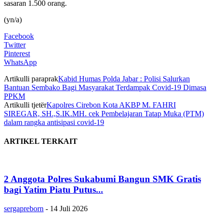
sasaran 1.500 orang.
(yn/a)
Facebook
Twitter
Pinterest
WhatsApp
Artikulli paraprak
Kabid Humas Polda Jabar : Polisi Salurkan
Bantuan Sembako Bagi Masyarakat Terdampak Covid-19 Dimasa
PPKM
Artikulli tjetër
Kapolres Cirebon Kota AKBP M. FAHRI
SIREGAR, SH.,S.IK.MH. cek Pembelajaran Tatap Muka (PTM)
dalam rangka antisipasi covid-19
ARTIKEL TERKAIT
2 Anggota Polres Sukabumi Bangun SMK Gratis
bagi Yatim Piatu Putus...
sergapreborn
-
14 Juli 2026