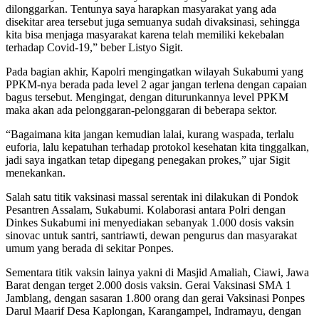
dilonggarkan. Tentunya saya harapkan masyarakat yang ada
disekitar area tersebut juga semuanya sudah divaksinasi, sehingga
kita bisa menjaga masyarakat karena telah memiliki kekebalan
terhadap Covid-19,” beber Listyo Sigit.
Pada bagian akhir, Kapolri mengingatkan wilayah Sukabumi yang
PPKM-nya berada pada level 2 agar jangan terlena dengan capaian
bagus tersebut. Mengingat, dengan diturunkannya level PPKM
maka akan ada pelonggaran-pelonggaran di beberapa sektor.
“Bagaimana kita jangan kemudian lalai, kurang waspada, terlalu
euforia, lalu kepatuhan terhadap protokol kesehatan kita tinggalkan,
jadi saya ingatkan tetap dipegang penegakan prokes,” ujar Sigit
menekankan.
Salah satu titik vaksinasi massal serentak ini dilakukan di Pondok
Pesantren Assalam, Sukabumi. Kolaborasi antara Polri dengan
Dinkes Sukabumi ini menyediakan sebanyak 1.000 dosis vaksin
sinovac untuk santri, santriawti, dewan pengurus dan masyarakat
umum yang berada di sekitar Ponpes.
Sementara titik vaksin lainya yakni di Masjid Amaliah, Ciawi, Jawa
Barat dengan terget 2.000 dosis vaksin. Gerai Vaksinasi SMA 1
Jamblang, dengan sasaran 1.800 orang dan gerai Vaksinasi Ponpes
Darul Maarif Desa Kaplongan, Karangampel, Indramayu, dengan