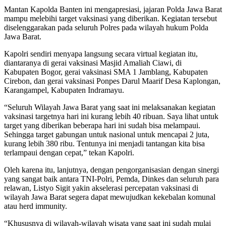
Mantan Kapolda Banten ini mengapresiasi, jajaran Polda Jawa Barat
mampu melebihi target vaksinasi yang diberikan. Kegiatan tersebut
diselenggarakan pada seluruh Polres pada wilayah hukum Polda
Jawa Barat.
Kapolri sendiri menyapa langsung secara virtual kegiatan itu,
diantaranya di gerai vaksinasi Masjid Amaliah Ciawi, di
Kabupaten Bogor, gerai vaksinasi SMA 1 Jamblang, Kabupaten
Cirebon, dan gerai vaksinasi Ponpes Darul Maarif Desa Kaplongan,
Karangampel, Kabupaten Indramayu.
“Seluruh Wilayah Jawa Barat yang saat ini melaksanakan kegiatan
vaksinasi targetnya hari ini kurang lebih 40 ribuan. Saya lihat untuk
target yang diberikan beberapa hari ini sudah bisa melampaui.
Sehingga target gabungan untuk nasional untuk mencapai 2 juta,
kurang lebih 380 ribu. Tentunya ini menjadi tantangan kita bisa
terlampaui dengan cepat,” tekan Kapolri.
Oleh karena itu, lanjutnya, dengan pengorganisasian dengan sinergi
yang sangat baik antara TNI-Polri, Pemda, Dinkes dan seluruh para
relawan, Listyo Sigit yakin akselerasi percepatan vaksinasi di
wilayah Jawa Barat segera dapat mewujudkan kekebalan komunal
atau herd immunity.
“Khususnya di wilayah-wilayah wisata yang saat ini sudah mulai