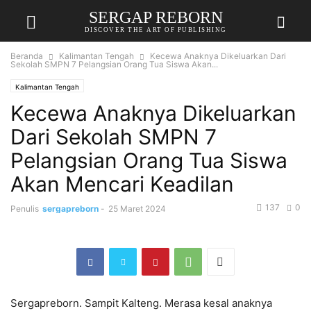
SERGAP REBORN
DISCOVER THE ART OF PUBLISHING
Beranda
Kalimantan Tengah
Kecewa Anaknya Dikeluarkan Dari
Sekolah SMPN 7 Pelangsian Orang Tua Siswa Akan...
Kalimantan Tengah
Kecewa Anaknya Dikeluarkan
Dari Sekolah SMPN 7
Pelangsian Orang Tua Siswa
Akan Mencari Keadilan
137
0
Penulis
sergapreborn
-
25 Maret 2024
Sergapreborn. Sampit Kalteng. Merasa kesal anaknya