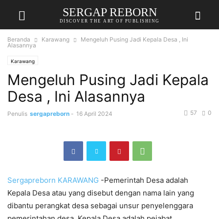
SERGAP REBORN
DISCOVER THE ART OF PUBLISHING
Beranda
Karawang
Mengeluh Pusing Jadi Kepala Desa , Ini
Alasannya
Karawang
Mengeluh Pusing Jadi Kepala
Desa , Ini Alasannya
57
0
Penulis
sergapreborn
-
16 April 2024
Sergapreborn
KARAWANG
-Pemerintah Desa adalah
Kepala Desa atau yang disebut dengan nama lain yang
dibantu perangkat desa sebagai unsur penyelenggara
pemerintahan desa. Kepala Desa adalah pejabat