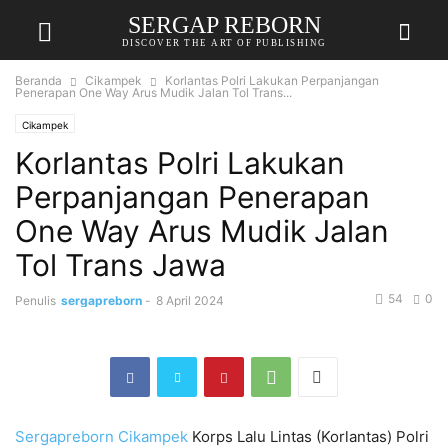
SERGAP REBORN
DISCOVER THE ART OF PUBLISHING
Beranda
Cikampek
Korlantas Polri Lakukan Perpanjangan
Penerapan One Way Arus Mudik Jalan Tol Trans...
Cikampek
Korlantas Polri Lakukan
Perpanjangan Penerapan
One Way Arus Mudik Jalan
Tol Trans Jawa
54
0
Penulis
sergapreborn
-
8 April 2024
Sergapreborn
Cikampek
Korps Lalu Lintas (Korlantas) Polri