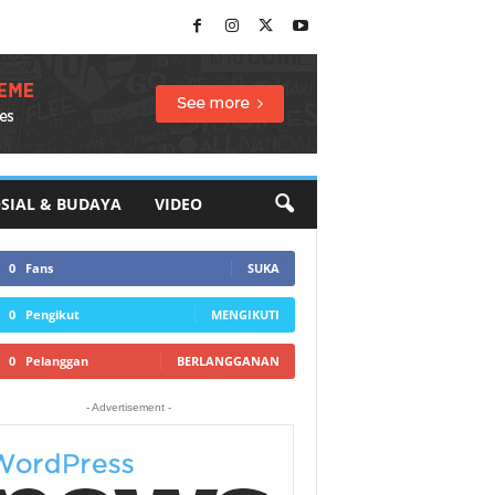
SIAL & BUDAYA
VIDEO
0
Fans
SUKA
0
Pengikut
MENGIKUTI
0
Pelanggan
BERLANGGANAN
- Advertisement -