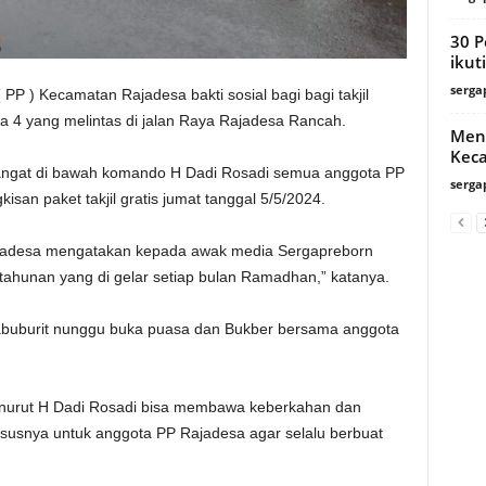
30 P
ikut
serga
PP ) Kecamatan Rajadesa bakti sosial bagi bagi takjil
a 4 yang melintas di jalan Raya Rajadesa Rancah.
Meny
Keca
angat di bawah komando H Dadi Rosadi semua anggota PP
serga
isan paket takjil gratis jumat tanggal 5/5/2024.
jadesa mengatakan kepada awak media Sergapreborn
tahunan yang di gelar setiap bulan Ramadhan,” katanya.
gabuburit nunggu buka puasa dan Bukber bersama anggota
enurut H Dadi Rosadi bisa membawa keberkahan dan
susnya untuk anggota PP Rajadesa agar selalu berbuat