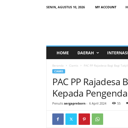
SENIN, AGUSTUS 10, 2026
MY ACCOUNT
H
HOME
DAERAH
INTERNAS
Beranda
Ciamis
PAC PP Rajadesa Bagi Bagi Takji
CIAMIS
PAC PP Rajadesa Ba
Kepada Pengendar
Penulis
sergapreborn
-
6 April 2024
55