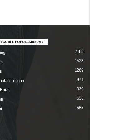
TEGORI E POPULLARIZUAR
2188
ung
1528
ta
1289
s
974
antan Tengah
939
Barat
636
on
565
i