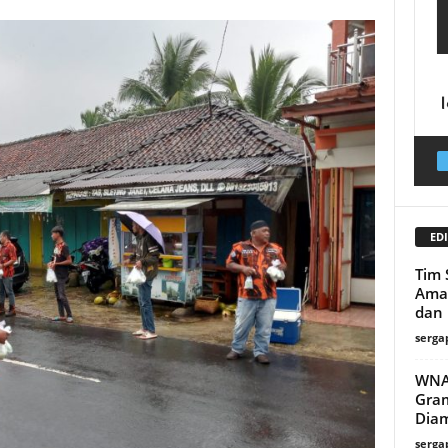
EDI
Tim 
Ama
dan 
serga
WNA 
Gram
Diam
serga