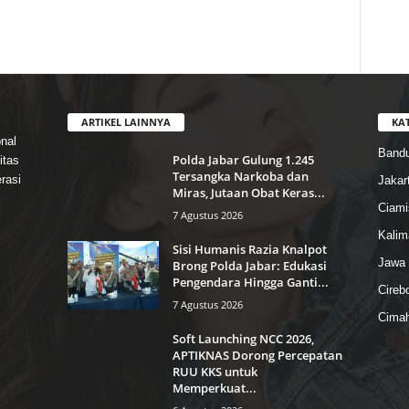
ARTIKEL LAINNYA
KA
nal
Band
Polda Jabar Gulung 1.245
itas
Tersangka Narkoba dan
rasi
Jakar
Miras, Jutaan Obat Keras...
Ciami
7 Agustus 2026
Kalim
Sisi Humanis Razia Knalpot
Jawa 
Brong Polda Jabar: Edukasi
Pengendara Hingga Ganti...
Cireb
7 Agustus 2026
Cimah
Soft Launching NCC 2026,
APTIKNAS Dorong Percepatan
RUU KKS untuk
Memperkuat...