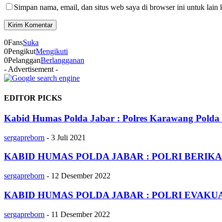
Simpan nama, email, dan situs web saya di browser ini untuk lain 
0
Fans
Suka
0
Pengikut
Mengikuti
0
Pelanggan
Berlangganan
- Advertisement -
EDITOR PICKS
Kabid Humas Polda Jabar : Polres Karawang Polda J
sergapreborn
-
3 Juli 2021
KABID HUMAS POLDA JABAR : POLRI BERIKA
sergapreborn
-
12 Desember 2022
KABID HUMAS POLDA JABAR : POLRI EVAKU
sergapreborn
-
11 Desember 2022