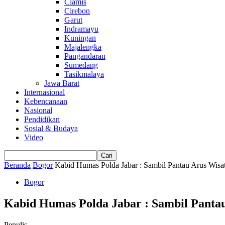
Ciamis
Cirebon
Garut
Indramayu
Kuningan
Majalengka
Pangandaran
Sumedang
Tasikmalaya
Jawa Barat
Internasional
Kebencanaan
Nasional
Pendidikan
Sosial & Budaya
Video
Beranda
Bogor
Kabid Humas Polda Jabar : Sambil Pantau Arus Wisata
Bogor
Kabid Humas Polda Jabar : Sambil Panta
Penulis