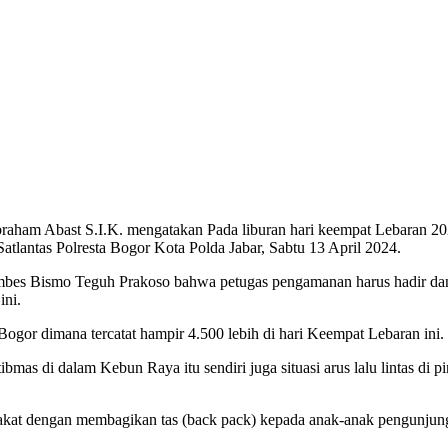
ham Abast S.I.K. mengatakan Pada liburan hari keempat Lebaran 2024 t
Satlantas Polresta Bogor Kota Polda Jabar, Sabtu 13 April 2024.
ombes Bismo Teguh Prakoso bahwa petugas pengamanan harus hadir da
ini.
gor dimana tercatat hampir 4.500 lebih di hari Keempat Lebaran ini.
mas di dalam Kebun Raya itu sendiri juga situasi arus lalu lintas di 
rakat dengan membagikan tas (back pack) kepada anak-anak pengunj