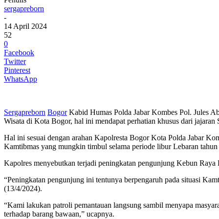
sergapreborn
-
14 April 2024
52
0
Facebook
Twitter
Pinterest
WhatsApp
Sergapreborn
Bogor
Kabid Humas Polda Jabar Kombes Pol. Jules Abra
Wisata di Kota Bogor, hal ini mendapat perhatian khusus dari jajaran 
Hal ini sesuai dengan arahan Kapolresta Bogor Kota Polda Jabar K
Kamtibmas yang mungkin timbul selama periode libur Lebaran tahun 
Kapolres menyebutkan terjadi peningkatan pengunjung Kebun Raya Bo
“Peningkatan pengunjung ini tentunya berpengaruh pada situasi Kamtib
(13/4/2024).
“Kami lakukan patroli pemantauan langsung sambil menyapa masya
terhadap barang bawaan,” ucapnya.