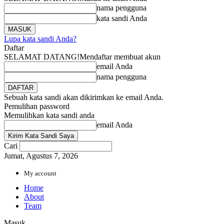
nama pengguna
kata sandi Anda
Lupa kata sandi Anda?
Daftar
SELAMAT DATANG!
Mendaftar membuat akun
email Anda
nama pengguna
Sebuah kata sandi akan dikirimkan ke email Anda.
Pemulihan password
Memulihkan kata sandi anda
email Anda
Cari
Jumat, Agustus 7, 2026
My account
Home
About
Team
Masuk