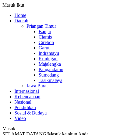
Masuk
Ikut
Home
Daerah
Priangan Timur
Banjar
Ciamis
Cirebon
Garut
Indramayu
Kuningan
Majalengka
Pangandaran
Sumedang
Tasikmalaya
Jawa Barat
Internasional
Kebencanaan
Nasional
Pendidikan
Sosial & Budaya
Video
Masuk
SELAMAT DATANG!
Masuk ke akun Anda