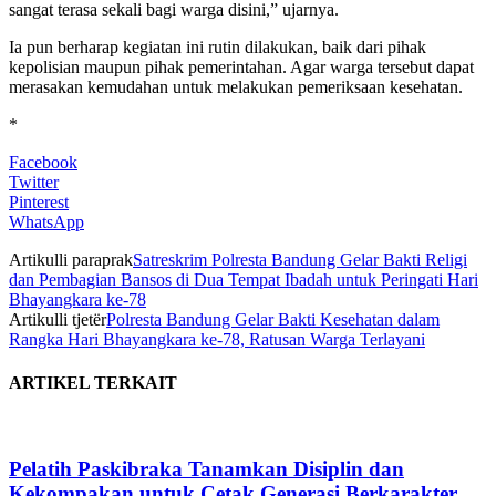
sangat terasa sekali bagi warga disini,” ujarnya.
Ia pun berharap kegiatan ini rutin dilakukan, baik dari pihak
kepolisian maupun pihak pemerintahan. Agar warga tersebut dapat
merasakan kemudahan untuk melakukan pemeriksaan kesehatan.
*
Facebook
Twitter
Pinterest
WhatsApp
Artikulli paraprak
Satreskrim Polresta Bandung Gelar Bakti Religi
dan Pembagian Bansos di Dua Tempat Ibadah untuk Peringati Hari
Bhayangkara ke-78
Artikulli tjetër
Polresta Bandung Gelar Bakti Kesehatan dalam
Rangka Hari Bhayangkara ke-78, Ratusan Warga Terlayani
ARTIKEL TERKAIT
Pelatih Paskibraka Tanamkan Disiplin dan
Kekompakan untuk Cetak Generasi Berkarakter