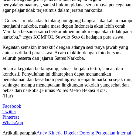
penyalahgunaannya, sanksi hukum pidana, serta upaya pencegahan
agar pelajar tidak terjerumus dalam jeratan narkotika.
“Generasi muda adalah tulang punggung bangsa. Jika kalian mampu
menjauhi narkoba, maka masa depan Indonesia akan lebih cerah.
Mari kita bersama-sama berkomitmen untuk mengatakan tidak pada
narkoba,” tegas KOMPOL Suwolo Seto di hadapan para siswa.
Kegiatan semakin interaktif dengan adanya sesi tanya jawab yang
antusias diikuti para siswa. Acara diakhiri dengan foto bersama
seluruh peserta dan jajaran Satres Narkoba.
Selama kegiatan berlangsung, situasi berjalan tertib, lancar, dan
kondusif. Penyuluhan ini diharapkan dapat menanamkan
pemahaman dan kesadaran pentingnya menjauhi narkoba sejak dini,
sehingga mampu menciptakan lingkungan sekolah yang sehat dan
bebas dari narkoba.[Humas Polres Metro Bekasi Kota.
(Har)
Facebook
Twitter
Pinterest
WhatsApp
Artikulli paraprak
Anev Kinerja Digelar Dorong Penguatan Internal