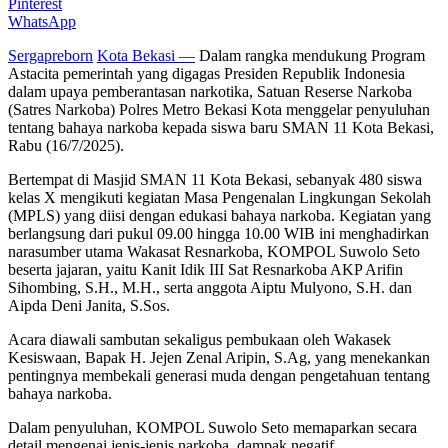
Pinterest
WhatsApp
Sergapreborn
Kota Bekasi —
Dalam rangka mendukung Program
Astacita pemerintah yang digagas Presiden Republik Indonesia
dalam upaya pemberantasan narkotika, Satuan Reserse Narkoba
(Satres Narkoba) Polres Metro Bekasi Kota menggelar penyuluhan
tentang bahaya narkoba kepada siswa baru SMAN 11 Kota Bekasi,
Rabu (16/7/2025).
Bertempat di Masjid SMAN 11 Kota Bekasi, sebanyak 480 siswa
kelas X mengikuti kegiatan Masa Pengenalan Lingkungan Sekolah
(MPLS) yang diisi dengan edukasi bahaya narkoba. Kegiatan yang
berlangsung dari pukul 09.00 hingga 10.00 WIB ini menghadirkan
narasumber utama Wakasat Resnarkoba, KOMPOL Suwolo Seto
beserta jajaran, yaitu Kanit Idik III Sat Resnarkoba AKP Arifin
Sihombing, S.H., M.H., serta anggota Aiptu Mulyono, S.H. dan
Aipda Deni Janita, S.Sos.
Acara diawali sambutan sekaligus pembukaan oleh Wakasek
Kesiswaan, Bapak H. Jejen Zenal Aripin, S.Ag, yang menekankan
pentingnya membekali generasi muda dengan pengetahuan tentang
bahaya narkoba.
Dalam penyuluhan, KOMPOL Suwolo Seto memaparkan secara
detail mengenai jenis-jenis narkoba, dampak negatif