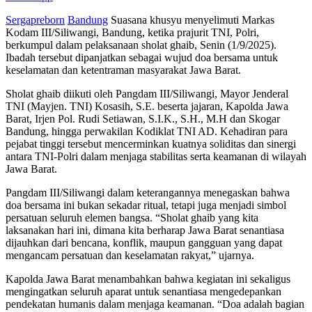
Sergapreborn
Bandung
Suasana khusyu menyelimuti Markas
Kodam III/Siliwangi, Bandung, ketika prajurit TNI, Polri,
berkumpul dalam pelaksanaan sholat ghaib, Senin (1/9/2025).
Ibadah tersebut dipanjatkan sebagai wujud doa bersama untuk
keselamatan dan ketentraman masyarakat Jawa Barat.
Sholat ghaib diikuti oleh Pangdam III/Siliwangi, Mayor Jenderal
TNI (Mayjen. TNI) Kosasih, S.E. beserta jajaran, Kapolda Jawa
Barat, Irjen Pol. Rudi Setiawan, S.I.K., S.H., M.H dan Skogar
Bandung, hingga perwakilan Kodiklat TNI AD. Kehadiran para
pejabat tinggi tersebut mencerminkan kuatnya soliditas dan sinergi
antara TNI-Polri dalam menjaga stabilitas serta keamanan di wilayah
Jawa Barat.
Pangdam III/Siliwangi dalam keterangannya menegaskan bahwa
doa bersama ini bukan sekadar ritual, tetapi juga menjadi simbol
persatuan seluruh elemen bangsa. “Sholat ghaib yang kita
laksanakan hari ini, dimana kita berharap Jawa Barat senantiasa
dijauhkan dari bencana, konflik, maupun gangguan yang dapat
mengancam persatuan dan keselamatan rakyat,” ujarnya.
Kapolda Jawa Barat menambahkan bahwa kegiatan ini sekaligus
mengingatkan seluruh aparat untuk senantiasa mengedepankan
pendekatan humanis dalam menjaga keamanan. “Doa adalah bagian