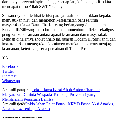
dari upaya preventif spiritual, agar setiap langkah pengabdian kita
mendapat ridho Allah SWT,” katanya.
Suasana syahdu terlihat ketika para jamaah menundukkan kepala,
menyatukan niat, dan memohon keselamatan bagi seluruh
masyarakat Jawa Barat. Ibadah yang berlangsung di aula utama
Kodam III/Siliwangi tersebut menjadi momentum refleksi sekaligus
pengikat kebersamaan antara aparat keamanan dan masyarakat.
Dengan digelarnya sholat ghaib ini, jajaran Kodam III/Siliwangi dan
instansi terkait menegaskan komitmen mereka untuk terus menjaga
keamanan, ketertiban, serta persatuan di Tanah Pasundan.
YN
Facebook
Twitter
Pinterest
WhatsApp
Artikulli paraprak
Tokoh Jawa Barat Abah Anton Charlian:
Masyarakat Diminta Waspada Terhadap Provokasi yang
Mengancam Persatuan Bangsa
Artikulli tjetër
Polda Jabar Gelar Patroli KRYD Pasca Aksi Anarkis,
Amankan 4 Terduga Anarko