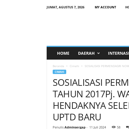
JUMAT, AGUSTUS 7, 2026
MY ACCOUNT
H
HOME
DAERAH
INTERNAS
Beranda
Cimahi
SOSIALISASI PERMENDAGRI NOMO
CIMAHI
SOSIALISASI PE
TAHUN 2017Pj. WA
HENDAKNYA SELE
UPTD BARU
Penulis
Adminsergap
-
11 Juli 2024
58