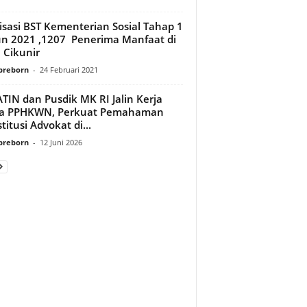
isasi BST Kementerian Sosial Tahap 1
n 2021 ,1207 Penerima Manfaat di
 Cikunir
preborn
-
24 Februari 2021
TIN dan Pusdik MK RI Jalin Kerja
a PPHKWN, Perkuat Pemahaman
titusi Advokat di...
preborn
-
12 Juni 2026