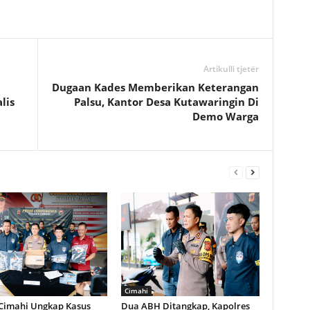
Artikulli tjetër
Dugaan Kades Memberikan Keterangan
lis
Palsu, Kantor Desa Kutawaringin Di
Demo Warga
Cimahi
 Cimahi Ungkap Kasus
Dua ABH Ditangkap, Kapolres