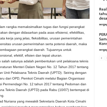
Real
tahu
desa
serga
am rangka memaksimalkan tugas dan fungsi perangkat
nakan dengan didasarkan pada asas efisiensi, efektifitas,
PERA
ta kerja yang jelas, fleksibilitas, urusan pemerintahan
Sam
Kons
ensitas urusan pemerintahan serta potensi daerah, maka
elembagaan perangkat daerah. Tujuannya untuk
serga
rsional, efektif, efisien dan tepat ukuran.
salah satunya adalah pembentukan unit pelaksana teknis
turan Menteri Dalam Negeri No. 12 Tahun 2017 tentang
an Unit Pelaksana Teknis Daerah (UPTD). Seiring dengan
u dari OPD, Pemkot Cimahi melalui Bagian Organisasi
si Permendagri No. 12 tahun 2017 tentang Pedoman dan
sana Teknis Daerah (UPTD) pada Rabu (10/07) bertempat di
ng.
d Nuriana yang mewakili Sekretaris Daerah Kota Cimahi
sosialsiasi tersebut menyampaikan bahwa pembentukan