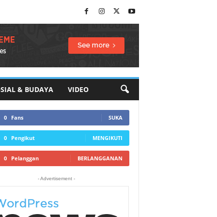
SIAL & BUDAYA
VIDEO
0
Fans
SUKA
0
Pengikut
MENGIKUTI
0
Pelanggan
BERLANGGANAN
- Advertisement -