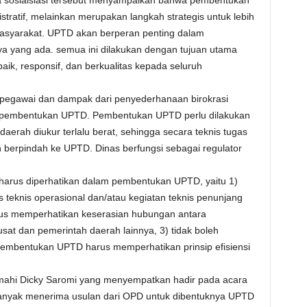
tratif, melainkan merupakan langkah strategis untuk lebih
asyarakat. UPTD akan berperan penting dalam
 yang ada. semua ini dilakukan dengan tujuan utama
ik, responsif, dan berkualitas kepada seluruh
pegawai dan dampak dari penyederhanaan birokrasi
pembentukan UPTD. Pembentukan UPTD perlu dilakukan
aerah diukur terlalu berat, sehingga secara teknis tugas
n berpindah ke UPTD. Dinas berfungsi sebagai regulator
arus diperhatikan dalam pembentukan UPTD, yaitu 1)
teknis operasional dan/atau kegiatan teknis penunjang
arus memperhatikan keserasian hubungan antara
at dan pemerintah daerah lainnya, 3) tidak boleh
mbentukan UPTD harus memperhatikan prinsip efisiensi
Cimahi Dicky Saromi yang menyempatkan hadir pada acara
 banyak menerima usulan dari OPD untuk dibentuknya UPTD