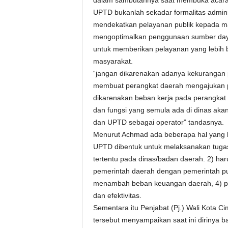
UPTD bukanlah sekadar formalitas adminis
mendekatkan pelayanan publik kepada m
mengoptimalkan penggunaan sumber daya
untuk memberikan pelayanan yang lebih ba
masyarakat.
“jangan dikarenakan adanya kekurangan 
membuat perangkat daerah mengajukan 
dikarenakan beban kerja pada perangkat d
dan fungsi yang semula ada di dinas aka
dan UPTD sebagai operator” tandasnya.
Menurut Achmad ada beberapa hal yang h
UPTD dibentuk untuk melaksanakan tugas 
tertentu pada dinas/badan daerah. 2) h
pemerintah daerah dengan pemerintah pus
menambah beban keuangan daerah, 4) pe
dan efektivitas.
Sementara itu Penjabat (Pj.) Wali Kota 
tersebut menyampaikan saat ini dirinya