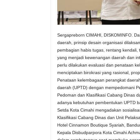
Sergapreborn CIMAHI, DISKOMINFO. Dal
daerah, prinsip desain organisasi dilaksa
pembagian habis tugas, rentang kendali, ta
yang menjadi kewenangan daerah dan int
perlu dilakukan evaluasi dan penataan k
menciptakan birokrasi yang rasional, propo
Penataan kelembagaan perangkat daerah 
daerah (UPTD) dengan mempedomani Pera
Pedoman dan Klasifikasi Cabang Dinas d
adanya kebutuhan pembentukan UPTD bar
Setda Kota Cimahi mengadakan sosialisa
Klasifikasi Cabang Dinas dan Unit Pelak
Hotel Cinnamon Boutique Syariah, Bandu
Kepala Disbudparpora Kota Cimahi Achma
dalam sambutannya saat membuka acara 