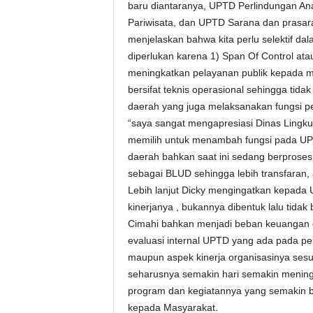
baru diantaranya, UPTD Perlindungan A
Pariwisata, dan UPTD Sarana dan prasara
menjelaskan bahwa kita perlu selektif
diperlukan karena 1) Span Of Control atau
meningkatkan pelayanan publik kepada ma
bersifat teknis operasional sehingga tidak
daerah yang juga melaksanakan fungsi p
“saya sangat mengapresiasi Dinas Lingk
memilih untuk menambah fungsi pada UP
daerah bahkan saat ini sedang berprose
sebagai BLUD sehingga lebih transfaran,
Lebih lanjut Dicky mengingatkan kepada 
kinerjanya , bukannya dibentuk lalu tidak
Cimahi bahkan menjadi beban keuangan 
evaluasi internal UPTD yang ada pada p
maupun aspek kinerja organisasinya ses
seharusnya semakin hari semakin menin
program dan kegiatannya yang semakin b
kepada Masyarakat.