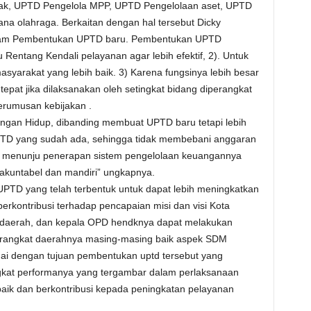
nak, UPTD Pengelola MPP, UPTD Pengelolaan aset, UPTD
na olahraga. Berkaitan dengan hal tersebut Dicky
 dalam Pembentukan UPTD baru. Pembentukan UPTD
 Rentang Kendali pelayanan agar lebih efektif, 2). Untuk
syarakat yang lebih baik. 3) Karena fungsinya lebih besar
 tepat jika dilaksanakan oleh setingkat bidang diperangkat
erumusan kebijakan .
ungan Hidup, dibanding membuat UPTD baru tetapi lebih
TD yang sudah ada, sehingga tidak membebani anggaran
s menunju penerapan sistem pengelolaan keuangannya
 akuntabel dan mandiri” ungkapnya.
UPTD yang telah terbentuk untuk dapat lebih meningkatkan
 berkontribusi terhadap pencapaian misi dan visi Kota
daerah, dan kepala OPD hendknya dapat melakukan
erangkat daerahnya masing-masing baik aspek SDM
uai dengan tujuan pembentukan uptd tersebut yang
gkat performanya yang tergambar dalam perlaksanaan
aik dan berkontribusi kepada peningkatan pelayanan