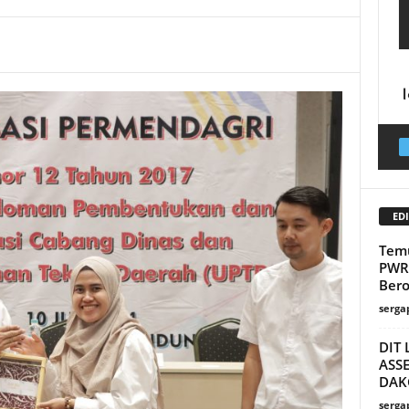
EDI
Temu
PWRI
Bero
serga
DIT
ASS
DAK
serga