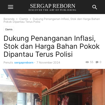
SERGAP REBORN
DISCOVER THE ART OF PUBLISHING
Beranda
Ciamis
Dukung Penanganan Inflasi, Stok dan Harga Bahan
Pokok Dipantau Terus Polisi
Ciamis
Dukung Penanganan Inflasi,
Stok dan Harga Bahan Pokok
Dipantau Terus Polisi
55
0
Penulis
sergapreborn
-
7 November 2024