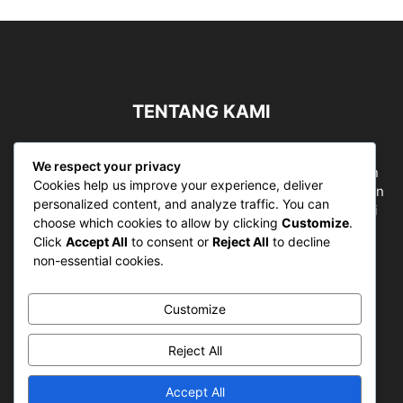
TENTANG KAMI
Sergapreborn merupakan sebuah Media Nasional yang
We respect your privacy
bergerak di ruang jurnalistik, sebagai entitas pemberian
Cookies help us improve your experience, deliver
ruang Publik, Media merupakan literasi mutlak diperlukan
personalized content, and analyze traffic. You can
sebagai kemampuan dasar berpikir kritis untuk hidup di
choose which cookies to allow by clicking
Customize
.
abad informasi.
Click
Accept All
to consent or
Reject All
to decline
non-essential cookies.
Hubungi kami:
contact@sergapreborn.id
Customize
IKUTI KAMI
Reject All
Accept All