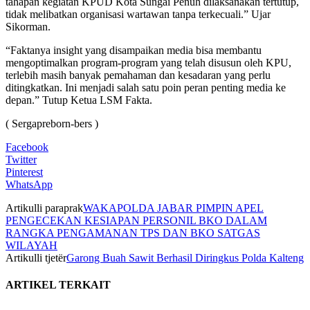
tahapan kegiatan KPUD Kota Sungai Penuh dilaksanakan tertutup,
tidak melibatkan organisasi wartawan tanpa terkecuali.” Ujar
Sikorman.
“Faktanya insight yang disampaikan media bisa membantu
mengoptimalkan program-program yang telah disusun oleh KPU,
terlebih masih banyak pemahaman dan kesadaran yang perlu
ditingkatkan. Ini menjadi salah satu poin peran penting media ke
depan.” Tutup Ketua LSM Fakta.
( Sergapreborn-bers )
Facebook
Twitter
Pinterest
WhatsApp
Artikulli paraprak
WAKAPOLDA JABAR PIMPIN APEL
PENGECEKAN KESIAPAN PERSONIL BKO DALAM
RANGKA PENGAMANAN TPS DAN BKO SATGAS
WILAYAH
Artikulli tjetër
Garong Buah Sawit Berhasil Diringkus Polda Kalteng
ARTIKEL TERKAIT