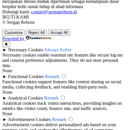
merupakan literasi mutlak diperlukan sebagai kemampuan dasar
berpikir kritis untuk hidup di abad informasi.
Hubungi kami:
contact@sergapreborn.id
IKUTI KAMI
© Sergap Reborn
Customize
Reject All
Accept All
Powered by
✖
►
Necessary Cookies
Always Active
Necessary cookies enable essential site features like secure log-ins
and consent preference adjustments. They do not store personal
data.
None
►
Functional Cookies
Remark
Functional cookies support features like content sharing on social
media, collecting feedback, and enabling third-party tools.
None
►
Analytical Cookies
Remark
Analytical cookies track visitor interactions, providing insights on
metrics like visitor count, bounce rate, and traffic sources.
None
►
Advertisement Cookies
Remark
Advertisement cookies deliver personalized ads based on your
previous visits and analyze the effectiveness of ad campaigns.