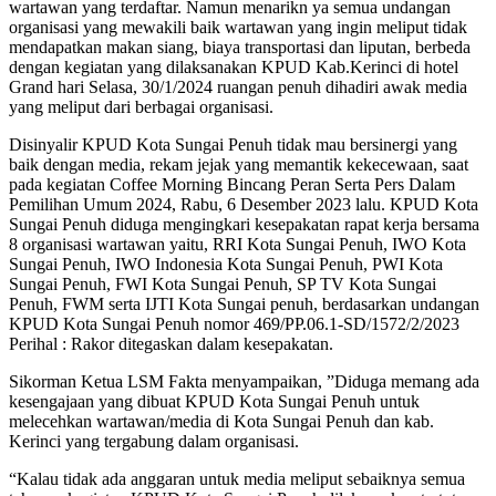
wartawan yang terdaftar. Namun menarikn ya semua undangan
organisasi yang mewakili baik wartawan yang ingin meliput tidak
mendapatkan makan siang, biaya transportasi dan liputan, berbeda
dengan kegiatan yang dilaksanakan KPUD Kab.Kerinci di hotel
Grand hari Selasa, 30/1/2024 ruangan penuh dihadiri awak media
yang meliput dari berbagai organisasi.
Disinyalir KPUD Kota Sungai Penuh tidak mau bersinergi yang
baik dengan media, rekam jejak yang memantik kekecewaan, saat
pada kegiatan Coffee Morning Bincang Peran Serta Pers Dalam
Pemilihan Umum 2024, Rabu, 6 Desember 2023 lalu. KPUD Kota
Sungai Penuh diduga mengingkari kesepakatan rapat kerja bersama
8 organisasi wartawan yaitu, RRI Kota Sungai Penuh, IWO Kota
Sungai Penuh, IWO Indonesia Kota Sungai Penuh, PWI Kota
Sungai Penuh, FWI Kota Sungai Penuh, SP TV Kota Sungai
Penuh, FWM serta IJTI Kota Sungai penuh, berdasarkan undangan
KPUD Kota Sungai Penuh nomor 469/PP.06.1-SD/1572/2/2023
Perihal : Rakor ditegaskan dalam kesepakatan.
Sikorman Ketua LSM Fakta menyampaikan, ”Diduga memang ada
kesengajaan yang dibuat KPUD Kota Sungai Penuh untuk
melecehkan wartawan/media di Kota Sungai Penuh dan kab.
Kerinci yang tergabung dalam organisasi.
“Kalau tidak ada anggaran untuk media meliput sebaiknya semua