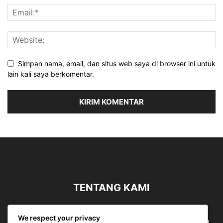
Simpan nama, email, dan situs web saya di browser ini untuk
lain kali saya berkomentar.
TENTANG KAMI
Sergapreborn merupakan sebuah Media Nasional yang
We respect your privacy
bergerak di ruang jurnalistik, sebagai entitas pemberian