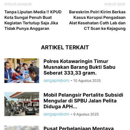
Artikulli paraprak
Artikulli tjetër
Tanpa Liputan Media !! KPUD
Bareskrim Polri Kirim Berkas
Kota Sungai Penuh Buat
Kasus Korupsi Pengadaan
Kegiatan Tertutup Saja Jika
Alat Kesehatan Cath Lab dan
Tidak Punya Anggaran
CT Scan ke Kejagung
ARTIKEL TERKAIT
Polres Kotawaringin Timur
Musnakan Barang Bukti Sabu
Seberat 333,33 gram.
sergapreborn
-
10 Agustus 2025
Mobil Pelangsir Pertalite Subsidi
Mengular di SPBU Jalan Pelita
Diduga APH...
sergapreborn
-
6 Agustus 2025
Pusat Perbelanjaan Mentaya