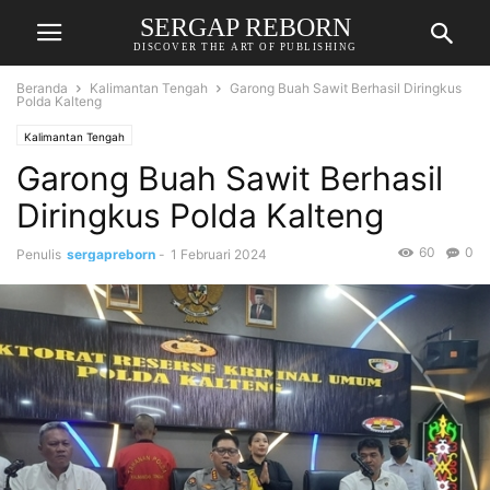
SERGAP REBORN
DISCOVER THE ART OF PUBLISHING
Beranda
Kalimantan Tengah
Garong Buah Sawit Berhasil Diringkus
Polda Kalteng
Kalimantan Tengah
Garong Buah Sawit Berhasil
Diringkus Polda Kalteng
60
0
Penulis
sergapreborn
-
1 Februari 2024