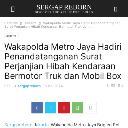
SERGAP REBORN
DISCOVER THE ART OF PUBLISHING
Beranda
Jakarta
Wakapolda Metro Jaya Hadiri Penandatanganan
Surat Perjanjian Hibah Kendaraan Bermotor Truk dan...
Jakarta
Wakapolda Metro Jaya Hadiri
Penandatanganan Surat
Perjanjian Hibah Kendaraan
Bermotor Truk dan Mobil Box
63
0
Penulis
sergapreborn
-
6 Mei 2024
Sergapreborn
J
akarta,
Wakapolda Metro Jaya Brigjen Pol.